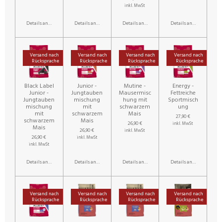
inkl. MwSt
Details anzeigen
Details anzeigen
Details anzeigen
Details anzeigen
Versand nach
Versand nach
Versand nach
Versand nach
Rücksprache
Rücksprache
Rücksprache
Rücksprache
Black Label
Junior -
Mutine -
Energy -
Junior -
Jungtauben
Mausermisc
Fettreiche
Jungtauben
mischung
hung mit
Sportmisch
mischung
mit
schwarzem
ung
mit
schwarzem
Mais
27,90 €
schwarzem
Mais
26,90 €
inkl. MwSt
Mais
26,90 €
inkl. MwSt
26,90 €
inkl. MwSt
inkl. MwSt
Details anzeigen
Details anzeigen
Details anzeigen
Details anzeigen
Versand nach
Versand nach
Versand nach
Versand nach
Rücksprache
Rücksprache
Rücksprache
Rücksprache