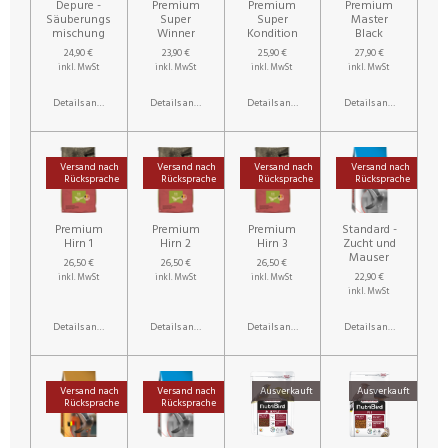
Depure -
Premium
Premium
Premium
Säuberungs
Super
Super
Master
mischung
Winner
Kondition
Black
24,90 €
23,90 €
25,90 €
27,90 €
inkl. MwSt
inkl. MwSt
inkl. MwSt
inkl. MwSt
Details anzeigen
Details anzeigen
Details anzeigen
Details anzeigen
Versand nach
Versand nach
Versand nach
Versand nach
Rücksprache
Rücksprache
Rücksprache
Rücksprache
Premium
Premium
Premium
Standard -
Hirn 1
Hirn 2
Hirn 3
Zucht und
Mauser
26,50 €
26,50 €
26,50 €
22,90 €
inkl. MwSt
inkl. MwSt
inkl. MwSt
inkl. MwSt
Details anzeigen
Details anzeigen
Details anzeigen
Details anzeigen
Versand nach
Versand nach
Ausverkauft
Ausverkauft
Rücksprache
Rücksprache