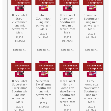
Rücksprache
Rücksprache
Rücksprache
Rücksprache
Black Label
Start -
Black Label
Champion -
Start -
Zuchtmisch
Champion -
Sportmisch
Zuchtmisch
ung mit
Sportmisch
ung mit
ung mit
schwarzem
ung mit
schwarzem
schwarzem
Mais
schwarzem
Mais
Mais
Mais
26,90 €
24,90 €
26,90 €
20,90 €
inkl. MwSt
inkl. MwSt
inkl. MwSt
inkl. MwSt
Details anzeigen
Details anzeigen
Details anzeigen
Details anzeigen
Versand nach
Versand nach
Versand nach
Versand nach
Rücksprache
Rücksprache
Rücksprache
Rücksprache
Black Label
Superstar -
Black Label
Gerry -
Superstar -
Eiweißarme
Gerry -
komplette
Eiweißarme
Sportmisch
komplette
eiweißarme
Sportmisch
ung mit
eiweißarme
Sportmisch
ung mit
schwarzem
Sportmisch
ung mit
schwarzem
Mais
ung mit
schwarzem
Mais
schwarzem
Mais
25,50 €
Mais
26,90 €
25,90 €
inkl. MwSt
26,90 €
inkl. MwSt
inkl. MwSt