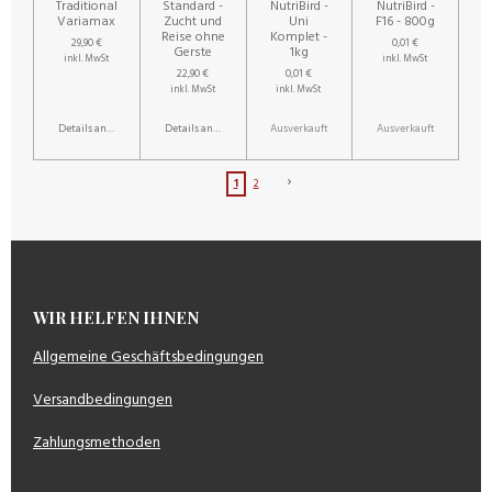
Traditional
Standard -
NutriBird -
NutriBird -
Variamax
Zucht und
Uni
F16 - 800g
Reise ohne
Komplet -
29,90 €
0,01 €
Gerste
1kg
inkl. MwSt
inkl. MwSt
22,90 €
0,01 €
inkl. MwSt
inkl. MwSt
Details anzeigen
Details anzeigen
Ausverkauft
Ausverkauft
1
2
WIR HELFEN IHNEN
Allgemeine Geschäftsbedingungen
Versandbedingungen
Zahlungsmethoden