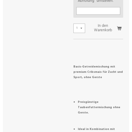
"Abholung" umstellen.
In den
Warenkorb
Basis-Getreidemischung mit
premium Cribsmais für Zucht und
Sport, ohne Gerste
Preisgünstige
Taubenfuttermischung ohne
Gerste.
Ideal in Kombination mit