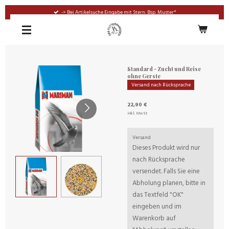
Zum
-> Bei Artikelsuche Eingabe mit Stern: Bsp. Muster*
Hauptinhalt
springen
Standard - Zucht und Reise
ohne Gerste
Versand nach Rücksprache
22,90 €
inkl. MwSt
Versand
Dieses Produkt wird nur
nach Rücksprache
versendet. Falls Sie eine
Abholung planen, bitte in
das Textfeld "OK"
eingeben und im
Warenkorb auf