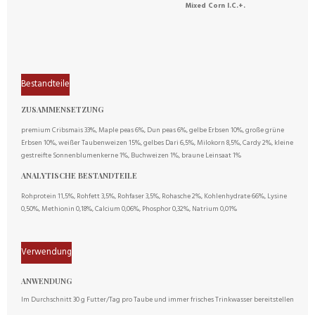
Mixed Corn I.C.+.
Bestandteile
ZUSAMMENSETZUNG
premium Cribsmais 33%, Maple peas 6%, Dun peas 6%, gelbe Erbsen 10%, große grüne
Erbsen 10%, weißer Taubenweizen 15%, gelbes Dari 6,5%, Milokorn 8,5%, Cardy 2%, kleine
gestreifte Sonnenblumenkerne 1%, Buchweizen 1%, braune Leinsaat 1%
ANALYTISCHE BESTANDTEILE
Rohprotein 11,5%, Rohfett 3,5%, Rohfaser 3,5%, Rohasche 2%, Kohlenhydrate 66%, Lysine
0,50%, Methionin 0,18%, Calcium 0,06%, Phosphor 0,32%, Natrium 0,01%
Verwendung
ANWENDUNG
Im Durchschnitt 30 g Futter/Tag pro Taube und immer frisches Trinkwasser bereitstellen