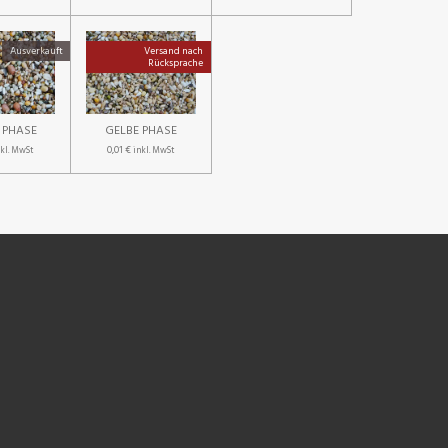
Ausverkauft
Versand nach
Rücksprache
 PHASE
GELBE PHASE
0,01 €
nkl. MwSt
inkl. MwSt
NEN