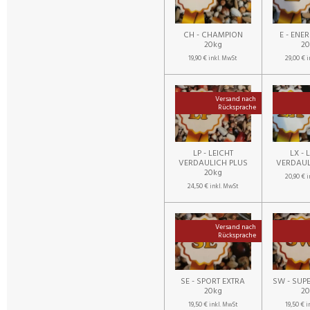
CH - CHAMPION
E - ENE
20kg
2
19,90 €
29,00 €
inkl. MwSt
i
Versand nach
Rücksprache
LP - LEICHT
LX - 
VERDAULICH PLUS
VERDAUL
20kg
20,90 €
i
24,50 €
inkl. MwSt
Versand nach
Rücksprache
SE - SPORT EXTRA
SW - SUP
20kg
2
19,50 €
19,50 €
inkl. MwSt
i