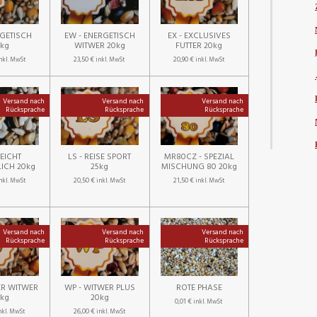
RGETISCH
EW - ENERGETISCH
EX - EXCLUSIVES
0kg
WITWER 20kg
FUTTER 20kg
23,50 €
20,90 €
nkl. MwSt
inkl. MwSt
inkl. MwSt
Versand nach
Versand nach
Versand nach
Rücksprache
Rücksprache
Rücksprache
LEICHT
LS - REISE SPORT
MR80CZ - SPEZIAL
ICH 20kg
25kg
MISCHUNG 80 20kg
20,50 €
21,50 €
nkl. MwSt
inkl. MwSt
inkl. MwSt
Versand nach
Versand nach
Versand nach
Rücksprache
Rücksprache
Rücksprache
ER WITWER
WP - WITWER PLUS
ROTE PHASE
0kg
20kg
0,01 €
inkl. MwSt
26,00 €
nkl. MwSt
inkl. MwSt