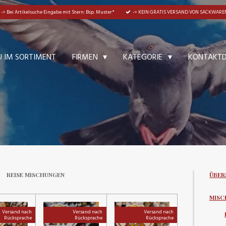
-> Bei Artikelsuche Eingabe mit Stern: Bsp. Muster*
-> KEIN GRATIS VERSAND VON SACKWAREN
U IM SORTIMENT
KONTAKT
FIRMEN
KATEGORIE
REISE MISCHUNGEN
ÜBER
MISC
Versand nach
Versand nach
Versand nach
Rücksprache
Rücksprache
Rücksprache