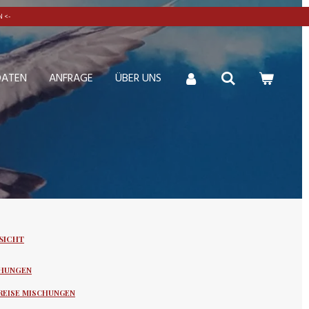
 <-
DATEN
ANFRAGE
ÜBER UNS
SICHT
HUNGEN
REISE MISCHUNGEN