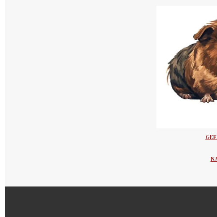
GEF
N