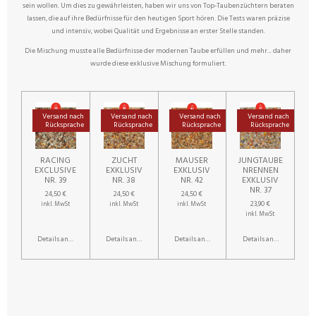
sein wollen. Um dies zu gewährleisten, haben wir uns von Top-Taubenzüchtern beraten
lassen, die auf ihre Bedürfnisse für den heutigen Sport hören. Die Tests waren präzise
und intensiv, wobei Qualität und Ergebnisse an erster Stelle standen.
Die Mischung musste alle Bedürfnisse der modernen Taube erfüllen und mehr... daher
wurde diese exklusive Mischung formuliert.
Versand nach
Versand nach
Versand nach
Versand nach
Rücksprache
Rücksprache
Rücksprache
Rücksprache
RACING
ZUCHT
MAUSER
JUNGTAUBE
EXCLUSIVE
EXKLUSIV
EXKLUSIV
NRENNEN
NR. 39
NR. 38
NR. 42
EXKLUSIV
NR. 37
24,50 €
24,50 €
24,50 €
23,90 €
inkl. MwSt
inkl. MwSt
inkl. MwSt
inkl. MwSt
Details anzeigen
Details anzeigen
Details anzeigen
Details anzeigen