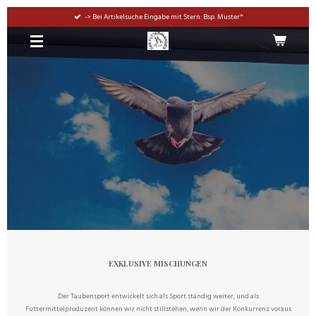
Zum
-> Bei Artikelsuche Eingabe mit Stern: Bsp. Muster*
Hauptinhalt
springen
EXKLUSIVE MISCHUNGEN
Der Taubensport entwickelt sich als Sport ständig weiter, und als
Futtermittelproduzent können wir nicht stillstehen, wenn wir der Konkurrenz voraus