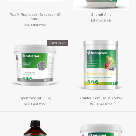
Flugfit Flughopper Dragees – 60
Grit mit Anis
Stück
8,15 €
inkl. MwSt
19,60 €
inkl. MwSt
Ausverkauft
Expertmineral – 5 kg
Kräuter-Gemüse-Mix 500g
14,10 €
15,70 €
inkl. MwSt
inkl. MwSt