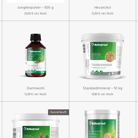
Jungtierpulver – 500 g
Hessechol
29,00 €
13,50 €
inkl. MwSt
inkl. MwSt
Darmwohl
Standardmineral – 10 kg
12,90 €
19,90 €
inkl. MwSt
inkl. MwSt
Ausverkauft