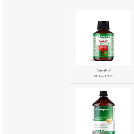
Gervit-W
9,90 €
inkl. MwSt