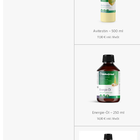
Avitestin – 500 ml
11,90 €
inkl. MwSt
Energie-Öl – 250 ml
14,90 €
inkl. MwSt