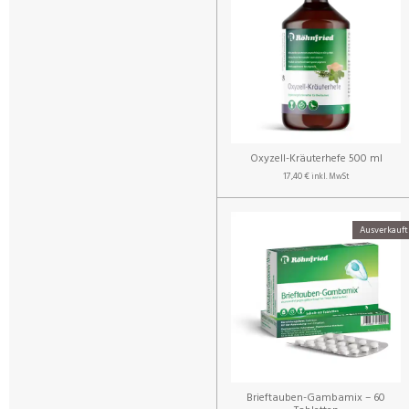
Oxyzell-Kräuterhefe 500 ml
17,40 €
inkl. MwSt
Ausverkauft
Brieftauben-Gambamix – 60