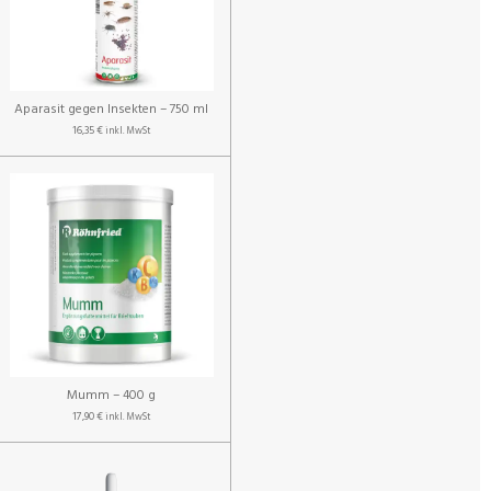
Aparasit gegen Insekten – 750 ml
16,35 €
inkl. MwSt
Mumm – 400 g
17,90 €
inkl. MwSt