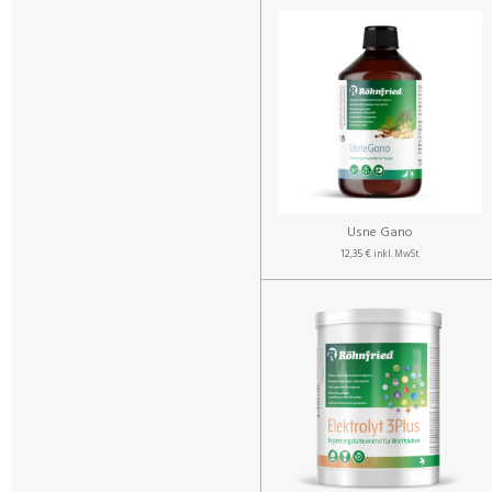
Usne Gano
12,35 €
inkl. MwSt