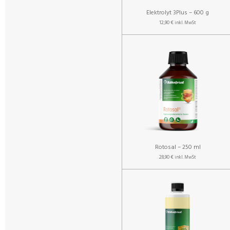
Elektrolyt 3Plus – 600 g
12,90 €
inkl. MwSt
Rotosal – 250 ml
28,90 €
inkl. MwSt