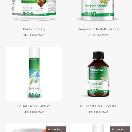
Kanex – 700 g
Oregano-Schaffett – 600 g
18,20 €
18,50 €
inkl. MwSt
inkl. MwSt
Bio-Air-Fresh – 400 ml
Taubenfit E-50 – 250 ml
14,90 €
11,95 €
inkl. MwSt
inkl. MwSt
Ausverkauft
Ausverkauft