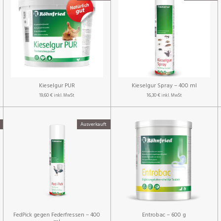
Kieselgur PUR
Kieselgur Spray – 400 ml
19,60 €
16,30 €
inkl. MwSt
inkl. MwSt
Ausverkauft
FedPick gegen Federfressen – 400
Entrobac – 600 g