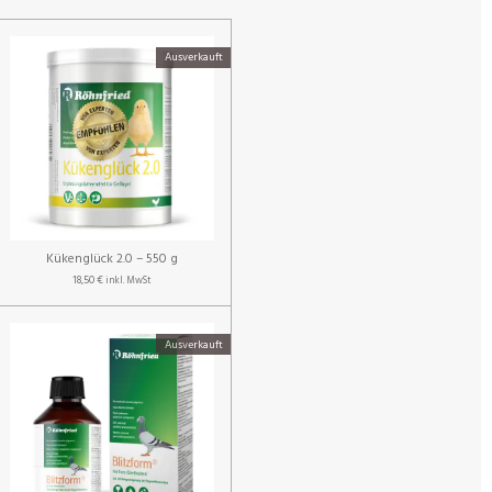
Ausverkauft
Kükenglück 2.0 – 550 g
18,50 €
inkl. MwSt
Ausverkauft