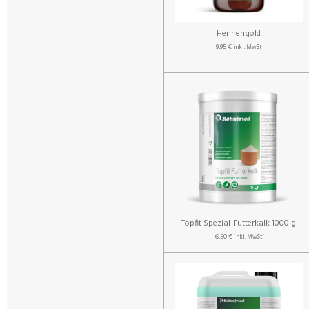
Hennengold
9,95 €
inkl. MwSt
Topfit Spezial-Futterkalk 1000 g
6,50 €
inkl. MwSt