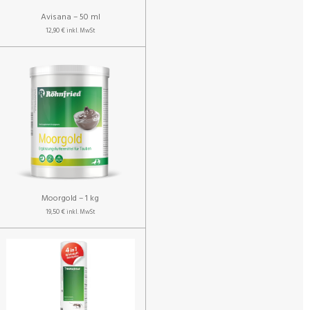
Avisana – 50 ml
12,90 €
inkl. MwSt
Moorgold – 1 kg
19,50 €
inkl. MwSt