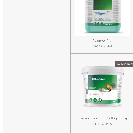
Avidress Plus
13,90 €
inkl. MwSt
Ausverkauft
Rassemineral für Geflügel 5 kg
8,15 €
inkl. MwSt