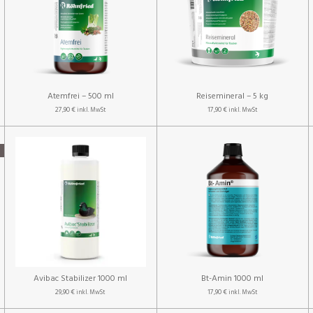
Atemfrei – 500 ml
Reisemineral – 5 kg
27,90 €
17,90 €
inkl. MwSt
inkl. MwSt
Avibac Stabilizer 1000 ml
Bt-Amin 1000 ml
29,90 €
17,90 €
inkl. MwSt
inkl. MwSt