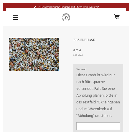
Zum
-> Bei Artikelsuche Eingabe mit Stern: Bsp. Muster*
Hauptinhalt
springen
BLAUE PHASE
0,01 €
inkl. MwSt
Versand
Dieses Produkt wird nur
nach Rücksprache
versendet. Falls Sie eine
Abholung planen, bitte in
das Textfeld "OK" eingeben
und im Warenkorb auf
"Abholung" umstellen.