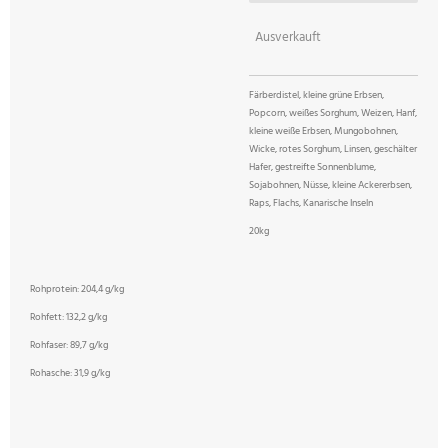
Ausverkauft
Färberdistel, kleine grüne Erbsen,
Popcorn, weißes Sorghum, Weizen, Hanf,
kleine weiße Erbsen, Mungobohnen,
Wicke, rotes Sorghum, Linsen, geschälter
Hafer, gestreifte Sonnenblume,
Sojabohnen, Nüsse, kleine Ackererbsen,
Raps, Flachs, Kanarische Inseln
20kg
Rohprotein:
204,4 g/kg
Rohfett:
132,2 g/kg
Rohfaser:
89,7 g/kg
Rohasche:
31,9 g/kg