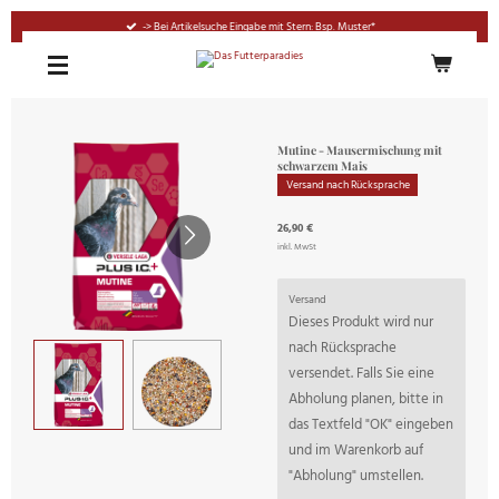
Zum
-> Bei Artikelsuche Eingabe mit Stern: Bsp. Muster*
Hauptinhalt
springen
Mutine - Mausermischung mit
schwarzem Mais
Versand nach Rücksprache
26,90 €
inkl. MwSt
Versand
Dieses Produkt wird nur
nach Rücksprache
versendet. Falls Sie eine
Abholung planen, bitte in
das Textfeld "OK" eingeben
und im Warenkorb auf
"Abholung" umstellen.