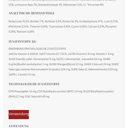
1,5%, schwarzer Raps 1%, Mariendistelsaat 1%, Wildsamen 1,5%, I.C.⁺ Körnchen 8%
ANALYTISCHE BESTANDTEILE
Rohprotein 15,5%, Rohfett 7%, Rohfaser 5,5%, Rohasche 3%, Kohlenhydrate 57%, Lysin 0,72%,
Methionin 0,33%, Threonin 0,54%, Tryptophan 0,16%, Cystin 0,26%, Calcium 0,21%, Phosphor
0,38%, Natrium 0,04%
ZUSATZSTOFFE/KG
ERNÄHRUNGSPHYSIOLOGISCHE ZUSATZSTOFFE
3a672a Vitamin A 3600 IE, 3a671 Vitamin D3 720 IE, 3a700 Vitamin E 20 mg, Vitamin C 4 mg,
3b103 Eisen(II)-sulfat, Monohydrat 9 mg, 3b202 Calziumjodat, wasserfrei 0,6 mg, 3b405
Kupfer(II)sulfat pentahydrat 3 mg, 3b502 Mangan(II)oxid 22 mg, 3b603 Zinkoxid 20 mg, 3b802
Selen (gecoatetes Natriumselenit-Granulat) 0,09 mg, 3b815 Selen (L-Selenmethionin) 0,20 mg,
3a910 L-Carnitin 1,6 mg
TECHNOLOGISCHE ZUSATZSTOFFE
E310 Propylgallat 1,6 mg, E321 Butylhydroxytoluol (BHT) 3,9 mg, 1b320 Butylhydroxyanisol
(BHA) 0,7 mg, E562 Sepiolith 40 mg
Verwendung
ANWENDUNG