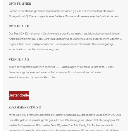
OPTI FEATHER
Enthält schwefelhaltige Aminosäuren und Leinsamen (Quelle der essentiellen Fettsäuren
Omega-6 und 3). Diese sorgen für eine flottere Mauser und bessere, weiche Qualitätsfedern.
OPTI HEALTH
Das Plus I.C.+ Körnchen enthält eine einzigartige Kombination aus biologischen (natürlichen)
Antioxidantien mit u.a. Beta-Carotin (zugeführt über Möhren), Lutein, zusätzlichem Vitamin E,
organischem Selen, polyphenolischen Bioflavonoiden und Vitamin C. Diese einzigartige
Kombination stimuliert das Immunsystem.
VEGGIE PLUS
In den extrudierten Körnchen aller Plus I.C.+ Mischungen ist Gemüse verarbeitet. Dieses
Gemüse sorgt für eine verbesserte Aufnahme der Körnchen und enthält viele
konditionsunterstützende Nährstoffe.
Bestandteile
ZUSAMMENSETZUNG
roter Mais 8%, premium Cribsmais 4%, kleiner Cribsmais 4%, getoastete Sojabohnen 6%, Dun
peas 8%, gelbe Erbsen 4%, große grüne Erbsen 4%, kleine grüne Erbsen 10%, Katjang Idjoe 1%,
weißer Taubenweizen 17%, weißes Dari 5%, rotes Dari 5%, Cardy 3%, Taubengerste 4%,
entspelzte Gerste 1%, kleine gestreifte Sonnenblumenkerne 1%, braune Leinsaat 2%, Rübsen