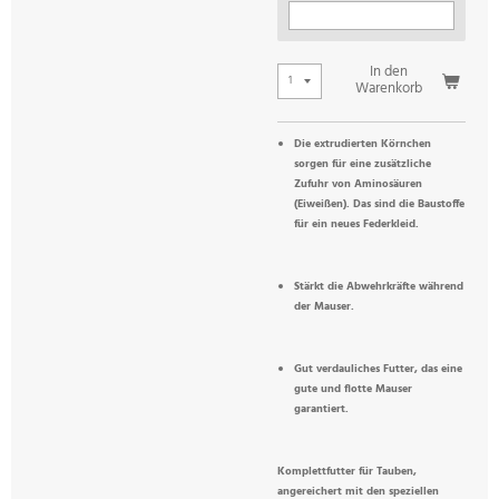
In den
Warenkorb
Die extrudierten Körnchen
sorgen für eine zusätzliche
Zufuhr von Aminosäuren
(Eiweißen). Das sind die Baustoffe
für ein neues Federkleid.
Stärkt die Abwehrkräfte während
der Mauser.
Gut verdauliches Futter, das eine
gute und flotte Mauser
garantiert.
Komplettfutter für Tauben,
angereichert mit den speziellen