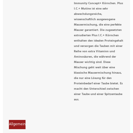
Immunity Concept+ Körnchen. Plus
I.C.+ Mutine ist eine sehr
abwechslungsreiche,
wissenschaftlich ausgewogene
Mausermischung, die eine perfekte
Mauser garantiert. Die zugesetzten
extrudierten Plus I.C.+ Körnchen
enthalten den idealen Proteingehalt
und versorgen die Tauben mit einer
Reihe von extra Vitaminn und
Aminosäuren, die während der
Mauser wichtig sind. Diese
Mischung geht weit über eine
klassische Mausermischung hinaus,
die nur eine Lösung für den
Proteinbedarf einer Taube bietet. Es
macht den Unterschied zwischen
einer Taube und einer Spitzentaube
aus.
Allgemein