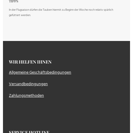
TIPPS
In der Flugsaison dürfen die Tauben hiermit zu Beginn der Woche noch relativ spärlich
gefüttert werden.
WIR HELFEN IHNEN
Allgemeine Geschäftsbedingungen
Versandbedingungen
Zahlungsmethoden
SERVICE HOTLINE