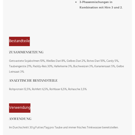
3-Phasenmischungen in
Kombination mit Hirn 3 und 2.
Bestandteile
ZUSAMMENSETZUNG
Getoastete Sojabohnen 10%, Weißes Dari 8%, Gelbes Dari 2%, Rotes Dari 10%, Cardy 5%,
Taubengerste 21%, Paddy-Reis 30%, Haferkerne 3%, Buchweizen 3%, Kanariensaat 5%, Gelbe
Leinsaat 3%
ANALYTISCHE BESTANDTEILE
Rohprotein 12,5%, Rohfett 6,5%, Rohfaser 6,5%, Rohasche 3,5%
Verwendung
ANWENDUNG
Im Durchschnitt 30 g Futter/Tag pro Taube und immer frisches Trinkwasser bereitstellen.