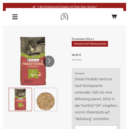
Zum
-> Bei Artikelsuche Eingabe mit Stern: Bsp. Muster*
Hauptinhalt
springen
Premium Hirn 1
Versand nach Rücksprache
26,50 €
inkl. MwSt
Versand
Dieses Produkt wird nur
nach Rücksprache
versendet. Falls Sie eine
Abholung planen, bitte in
das Textfeld "OK" eingeben
und im Warenkorb auf
"Abholung" umstellen.