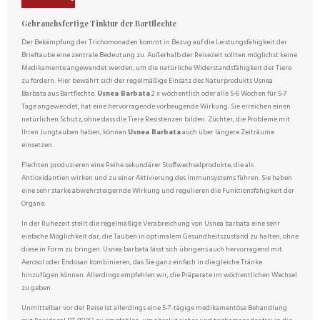
Gebrauchsfertige Tinktur der Bartflechte
Der Bekämpfung der Trichomonaden kommt in Bezug auf die Leistungsfähigkeit der
Brieftaube eine zentrale Bedeutung zu. Außerhalb der Reisezeit sollten möglichst keine
Medikamente angewendet werden, um die natürliche Widerstandsfähigkeit der Tiere
zu fördern. Hier bewährt sich der regelmäßige Einsatz des Naturprodukts Usnea
Barbata aus Bartflechte.
Usnea Barbata
2 x wöchentlich oder alle 5-6 Wochen für 5-7
Tage angewendet, hat eine hervorragende vorbeugende Wirkung. Sie erreichen einen
natürlichen Schutz, ohne dass die Tiere Resistenzen bilden. Züchter, die Probleme mit
Ihren Jungtauben haben, können
Usnea Barbata
auch über längere Zeiträume
einsetzen.
Flechten produzieren eine Reihe sekundärer Stoffwechselprodukte, die als
Antioxidantien wirken und zu einer Aktivierung des Immunsystems führen. Sie haben
eine sehr starke abwehrsteigernde Wirkung und regulieren die Funktionsfähigkeit der
Organe.
In der Ruhezeit stellt die regelmäßige Verabreichung von Usnea barbata eine sehr
einfache Möglichkeit dar, die Tauben in optimalem Gesundheitszustand zu halten, ohne
diese in Form zu bringen. Usnea barbata lässt sich übrigens auch hervorragend mit
Aerosol oder Endosan kombinieren, das Sie ganz einfach in die gleiche Tränke
hinzufügen können. Allerdings empfehlen wir, die Präparate im wöchentlichen Wechsel
zu geben.
Unmittelbar vor der Reise ist allerdings eine 5-7-tägige medikamentöse Behandlung