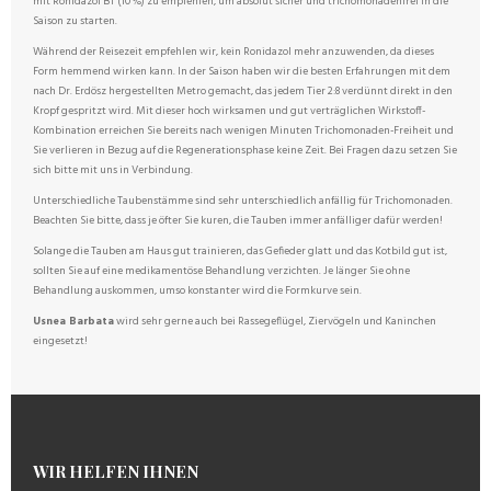
mit Ronidazol BT (10 %) zu empfehlen, um absolut sicher und trichomonadenfrei in die
Saison zu starten.
Während der Reisezeit empfehlen wir, kein Ronidazol mehr anzuwenden, da dieses
Form hemmend wirken kann. In der Saison haben wir die besten Erfahrungen mit dem
nach Dr. Erdösz hergestellten Metro gemacht, das jedem Tier 2:8 verdünnt direkt in den
Kropf gespritzt wird. Mit dieser hoch wirksamen und gut verträglichen Wirkstoff-
Kombination erreichen Sie bereits nach wenigen Minuten Trichomonaden-Freiheit und
Sie verlieren in Bezug auf die Regenerationsphase keine Zeit. Bei Fragen dazu setzen Sie
sich bitte mit uns in Verbindung.
Unterschiedliche Taubenstämme sind sehr unterschiedlich anfällig für Trichomonaden.
Beachten Sie bitte, dass je öfter Sie kuren, die Tauben immer anfälliger dafür werden!
Solange die Tauben am Haus gut trainieren, das Gefieder glatt und das Kotbild gut ist,
sollten Sie auf eine medikamentöse Behandlung verzichten. Je länger Sie ohne
Behandlung auskommen, umso konstanter wird die Formkurve sein.
Usnea Barbata
wird sehr gerne auch bei Rassegeflügel, Ziervögeln und Kaninchen
eingesetzt!
WIR HELFEN IHNEN