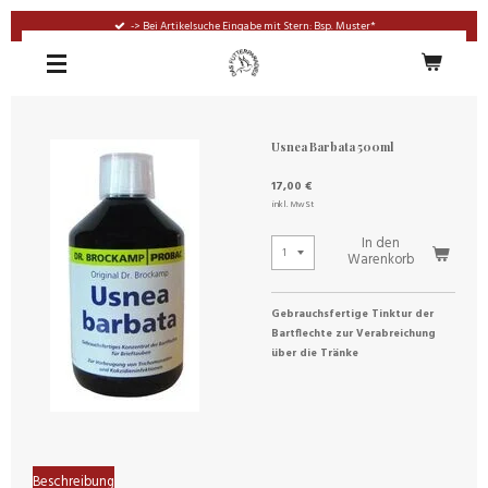
Zum
-> Bei Artikelsuche Eingabe mit Stern: Bsp. Muster*
Hauptinhalt
springen
Usnea Barbata 500ml
17,00 €
inkl. MwSt
In den
Warenkorb
Gebrauchsfertige Tinktur der
Bartflechte zur Verabreichung
über die Tränke
Beschreibung