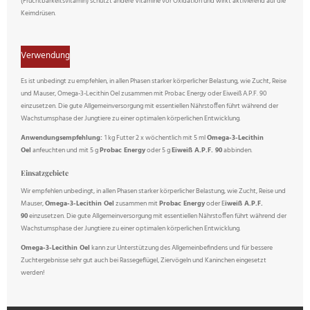
(Fruchtbarkeitsvitamin) schützt andere Vitamine vor Oxidation und wirkt aktivierend auf die
Keimdrüsen.
Verwendung
Es ist unbedingt zu empfehlen, in allen Phasen starker körperlicher Belastung, wie Zucht, Reise
und Mauser, Omega-3-Lecithin Oel zusammen mit Probac Energy oder Eiweiß A.P.F. 90
einzusetzen. Die gute Allgemeinversorgung mit essentiellen Nährstoffen führt während der
Wachstumsphase der Jungtiere zu einer optimalen körperlichen Entwicklung.
Anwendungsempfehlung:
1 kg Futter 2 x wöchentlich mit 5 ml
Omega-3-Lecithin
Oel
anfeuchten und mit 5 g
Probac Energy
oder 5 g
Eiweiß A.P.F. 90
abbinden.
Einsatzgebiete
Wir empfehlen unbedingt, in allen Phasen starker körperlicher Belastung, wie Zucht, Reise und
Mauser,
Omega-3-Lecithin Oel
zusammen mit
Probac Energy
oder E
iweiß A.P.F.
90
einzusetzen. Die gute Allgemeinversorgung mit essentiellen Nährstoffen führt während der
Wachstumsphase der Jungtiere zu einer optimalen körperlichen Entwicklung.
Omega-3-Lecithin Oel
kann zur Unterstützung des Allgemeinbefindens und für bessere
Zuchtergebnisse sehr gut auch bei Rassegeflügel, Ziervögeln und Kaninchen eingesetzt
werden!