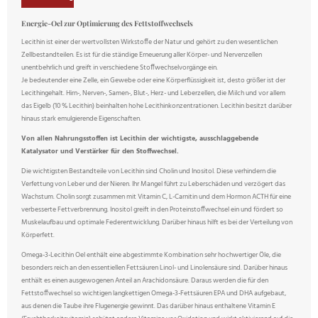
Energie-Oel zur Optimierung des Fettstoffwechsels
Lecithin ist einer der wertvollsten Wirkstoffe der Natur und gehört zu den wesentlichen
Zellbestandteilen. Es ist für die ständige Erneuerung aller Körper- und Nervenzellen
unentbehrlich und greift in verschiedene Stoffwechselvorgänge ein.
Je bedeutender eine Zelle, ein Gewebe oder eine Körperflüssigkeit ist, desto größer ist der
Lecithingehalt. Hirn-, Nerven-, Samen-, Blut-, Herz- und Leberzellen, die Milch und vor allem
das Eigelb (10 % Lecithin) beinhalten hohe Lecithinkonzentrationen. Lecithin besitzt darüber
hinaus stark emulgierende Eigenschaften.
Von allen Nahrungsstoffen ist Lecithin der wichtigste, ausschlaggebende
Katalysator und Verstärker für den Stoffwechsel.
Die wichtigsten Bestandteile von Lecithin sind Cholin und Inositol. Diese verhindern die
Verfettung von Leber und der Nieren. Ihr Mangel führt zu Leberschäden und verzögert das
Wachstum. Cholin sorgt zusammen mit Vitamin C, L-Carnitin und dem Hormon ACTH für eine
verbesserte Fettverbrennung. Inositol greift in den Proteinstoffwechsel ein und fördert so
Muskelaufbau und optimale Federentwicklung. Darüber hinaus hilft es bei der Verteilung von
Körperfett.
Omega-3-Lecithin Oel enthält eine abgestimmte Kombination sehr hochwertiger Öle, die
besonders reich an den essentiellen Fettsäuren Linol- und Linolensäure sind. Darüber hinaus
enthält es einen ausgewogenen Anteil an Arachidonsäure. Daraus werden die für den
Fettstoffwechsel so wichtigen langkettigen Omega-3-Fettsäuren EPA und DHA aufgebaut,
aus denen die Taube ihre Flugenergie gewinnt. Das darüber hinaus enthaltene Vitamin E