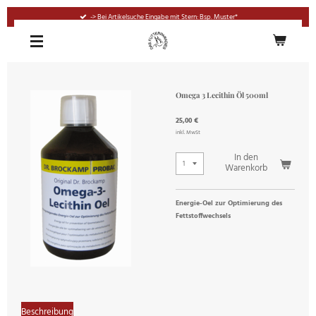
Zum
-> Bei Artikelsuche Eingabe mit Stern: Bsp. Muster*
Hauptinhalt
springen
Omega 3 Lecithin Öl 500ml
25,00 €
inkl. MwSt
In den
Warenkorb
Energie-Oel zur Optimierung des
Fettstoffwechsels
Beschreibung