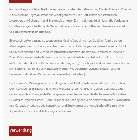
Probac
Oregano Oel
enthält die verdauungsfördernden, ätherischen Öle der Oregano-Pflanze
(Carvacrol und Thymol) sowie alle wichtigen essentiellen Fettsäuren. Sie stimulieren
besonders die Gallensaft- und Enzymsekretion im Darmtrakt und optimieren die Verdauung.
Es fallen weniger schädliche Stoffwechselmetabolite an, das Futter wird besser verwertet
und das Immunsystem gestärkt.
Eine gestörte Verdauung ist Wegbereiter für eine Vielzahl von schädlichen (pathogenen)
Mikroorganismen und Endoparasiten. Besonders in Belastungssituationen wie Reise, Zucht
und Mauser kann es zu Verdauungsstörungen kommen, die sich im Extremfall in Form von
Durchfällen zeigen. In der Reisezeit sind Leistungseinbrüche die Folge, in der Zuchtphase
äußert sich dies durch schlecht wachsende Jungtiere (oft einhergehend mit Wasserzeichen in
den Federn). Während der Mauserzeit werden Federschäden sichtbar (Querstreifen in
Federkiel und -fahne, Wasserzeichen sowie Krüppelfedern).
Die besondere Wirkungsweise von Oregano beruht auf den darin enthaltenen ätherischen
Ölen Carvacrol und Thymol. Eine Reihe wissenschaftlicher Studien zeigen, dass diese eine
hervorragende vorbeugende Wirkung gegen krankheitserregende Bakterien wie Kokzidien,
Hexamiten, Mycoplasmen, E. coli, Salmonellen, Staphylokokken, Streptokokken, Chlamydien
und Corynebakterien sowie gegen Haar- und Spulwürmer und verschiedene Pilzarten wie
Aspergillus, Candida und Actinomyceten haben.
Verwendung