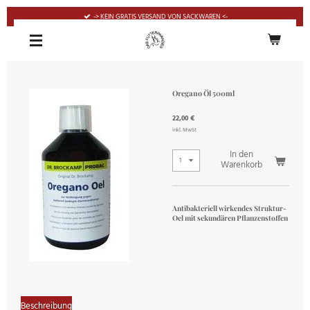
Zum
-> KEIN GRATIS VERSAND VON SACKWAREN <-
Hauptinhalt
springen
Oregano Öl 500ml
22,00 €
inkl. MwSt
In den
Warenkorb
Antibakteriell wirkendes Struktur-
Oel mit sekundären Pflanzenstoffen
Beschreibung