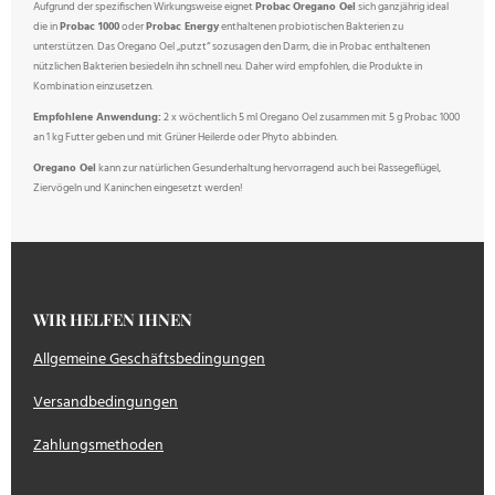
Aufgrund der spezifischen Wirkungsweise eignet
Probac
Oregano Oel
sich ganzjährig ideal
die in
Probac 1000
oder
Probac Energy
enthaltenen probiotischen Bakterien zu
unterstützen. Das Oregano Oel „putzt“ sozusagen den Darm, die in Probac enthaltenen
nützlichen Bakterien besiedeln ihn schnell neu. Daher wird empfohlen, die Produkte in
Kombination einzusetzen.
Empfohlene Anwendung:
2 x wöchentlich 5 ml Oregano Oel zusammen mit 5 g Probac 1000
an 1 kg Futter geben und mit Grüner Heilerde oder Phyto abbinden.
Oregano Oel
kann zur natürlichen Gesunderhaltung hervorragend auch bei Rassegeflügel,
Ziervögeln und Kaninchen eingesetzt werden!
WIR HELFEN IHNEN
Allgemeine Geschäftsbedingungen
Versandbedingungen
Zahlungsmethoden