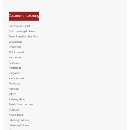
Zusammensetzung
Pro Immune Pellet
Cribbs maïs gelb klein
Roter französischer Mais
Weizen hell
Dari weiss
Milokorn rot
Kardysaat
Rapssaat
Negersaat
Cargoreis
Kanariensaat
Rundsaat
Hanfsaat
Vitsen
Katjang Idjoe
Sojabohnen getoast
Dunpeas
Maple peas
Erbsen grün klein
Erbsen gelb klein