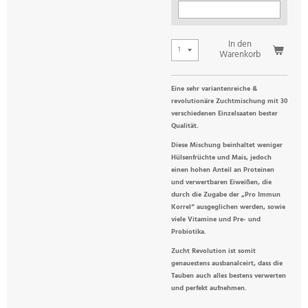
In den
Warenkorb
Eine sehr variantenreiche &
revolutionäre Zuchtmischung mit 30
verschiedenen Einzelsaaten bester
Qualität.
Diese Mischung beinhaltet weniger
Hülsenfrüchte und Mais, jedoch
einen hohen Anteil an Proteinen
und verwertbaren Eiweißen, die
durch die Zugabe der „Pro Immun
Korrel“ ausgeglichen werden, sowie
viele Vitamine und Pre- und
Probiotika.
Zucht Revolution ist somit
genauestens ausbanalceirt, dass die
Tauben auch alles bestens verwerten
und perfekt aufnehmen.