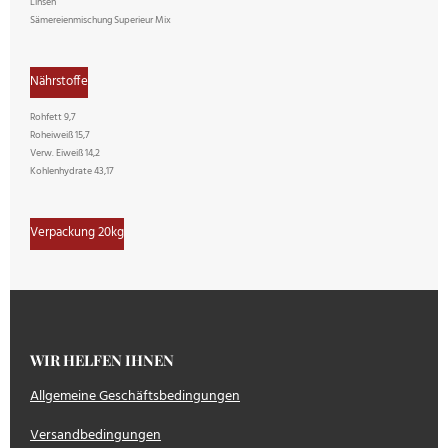
Linsen
Sämereienmischung Superieur Mix
Nährstoffe
Rohfett 9,7
Roheiweiß 15,7
Verw. Eiweiß 14,2
Kohlenhydrate 43,17
Verpackung 20kg
WIR HELFEN IHNEN
Allgemeine Geschäftsbedingungen
Versandbedingungen