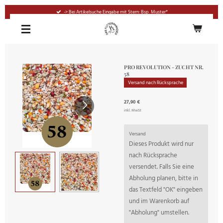
Zum
-> Bei Artikelsuche Eingabe mit Stern: Bsp. Muster*
Hauptinhalt
springen
PRO REVOLUTION - ZUCHT NR.
58
Versand nach Rücksprache
27,90 €
inkl. MwSt
Versand
Dieses Produkt wird nur
nach Rücksprache
versendet. Falls Sie eine
Abholung planen, bitte in
das Textfeld "OK" eingeben
und im Warenkorb auf
"Abholung" umstellen.