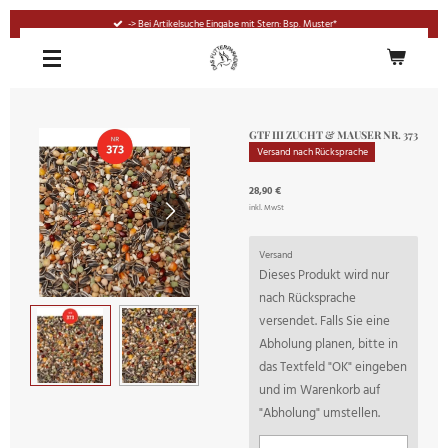
Zum
-> Bei Artikelsuche Eingabe mit Stern: Bsp. Muster*
Hauptinhalt
springen
GTF III ZUCHT & MAUSER NR. 373
Versand nach Rücksprache
28,90 €
inkl. MwSt
Versand
Dieses Produkt wird nur
nach Rücksprache
versendet. Falls Sie eine
Abholung planen, bitte in
das Textfeld "OK" eingeben
und im Warenkorb auf
"Abholung" umstellen.