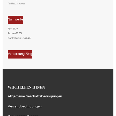
Perillasaat weiss
Nährwerte
Fett 14,1%
Protein 13,6%
Kohlenhydrate 49,4%
Verpackung 20kg
WIR HELFEN IHNEN
Allgemeine Geschäftsbedingungen
Versandbedingungen