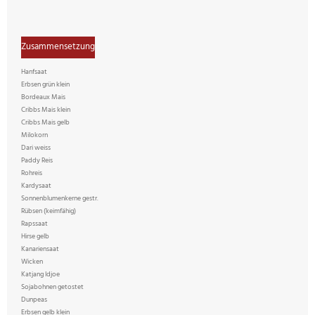
Zusammensetzung
Hanfsaat
Erbsen grün klein
Bordeaux Mais
Cribbs Mais klein
Cribbs Mais gelb
Milokorn
Dari weiss
Paddy Reis
Rohreis
Kardysaat
Sonnenblumenkerne gestr.
Rübsen (keimfähig)
Rapssaat
Hirse gelb
Kanariensaat
Wicken
Katjang Idjoe
Sojabohnen getostet
Dunpeas
Erbsen gelb klein