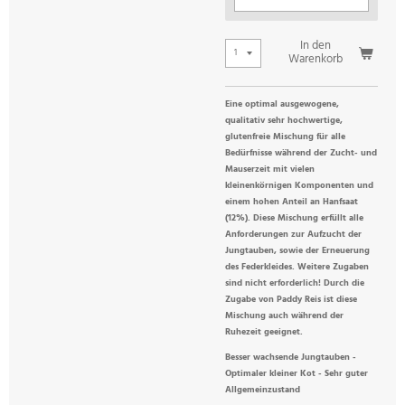
In den
Warenkorb
Eine optimal ausgewogene,
qualitativ sehr hochwertige,
glutenfreie Mischung für alle
Bedürfnisse während der Zucht- und
Mauserzeit mit vielen
kleinenkörnigen Komponenten und
einem hohen Anteil an Hanfsaat
(12%). Diese Mischung erfüllt alle
Anforderungen zur Aufzucht der
Jungtauben, sowie der Erneuerung
des Federkleides. Weitere Zugaben
sind nicht erforderlich! Durch die
Zugabe von Paddy Reis ist diese
Mischung auch während der
Ruhezeit geeignet.
Besser wachsende Jungtauben -
Optimaler kleiner Kot - Sehr guter
Allgemeinzustand