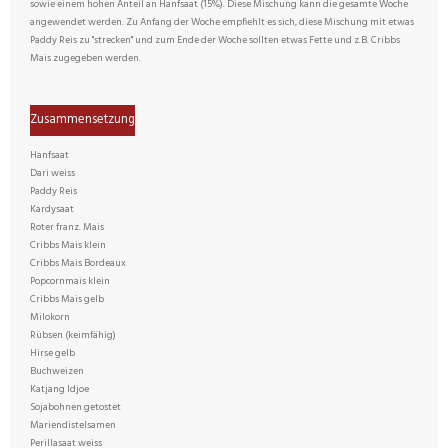
sowie einem hohen Anteil an Hanfsaat (15%). Diese Mischung kann die gesamte Woche
angewendet werden. Zu Anfang der Woche empfiehlt es sich, diese Mischung mit etwas
Paddy Reis zu "strecken" und zum Ende der Woche sollten etwas Fette und z.B. Cribbs
Mais zugegeben werden.
Zusammensetzung
Hanfsaat
Dari weiss
Paddy Reis
Kardysaat
Roter franz. Mais
Cribbs Mais klein
Cribbs Mais Bordeaux
Popcornmais klein
Cribbs Mais gelb
Milokorn
Rübsen (keimfähig)
Hirse gelb
Buchweizen
Katjang Idjoe
Sojabohnen getostet
Mariendistelsamen
Perillasaat weiss