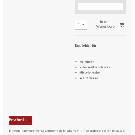
In den
Warenkorb
Empfohlen für
Heimkehr
Vitesse/Kurzstrecke
Mittelstrecke
Weitstrecke
Beschreibung
Eine qualitativ hochwertige, glutenfreie Mischung mit 17 verschiedenden Einzelsaaten,