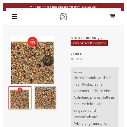
Zum
-> Bei Artikelsuche Eingabe mit Stern: Bsp. Muster*
Hauptinhalt
springen
GTF II SPORT NR. 372
Versand nach Rücksprache
27,00 €
inkl. MwSt
Versand
Dieses Produkt wird nur
nach Rücksprache
versendet. Falls Sie eine
Abholung planen, bitte in
das Textfeld "OK"
eingeben und im
Warenkorb auf
"Abholung" umstellen.