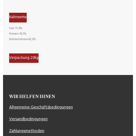
Nährwerte
Fett 17,4%
Protein 16,1%
Kohlenhdrate 42,2%
Verpackung 20kg
WIR HELFEN IHNEN
Allgemeine Geschäftsbedingungen
Versandbedingungen
Zahlungsmethoden