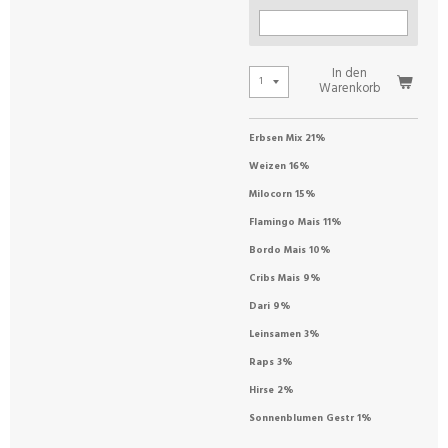
In den
Warenkorb
Erbsen Mix 21%
Weizen 16%
Milocorn 15%
Flamingo Mais 11%
Bordo Mais 10%
Cribs Mais 9%
Dari 9%
Leinsamen 3%
Raps 3%
Hirse 2%
Sonnenblumen Gestr 1%