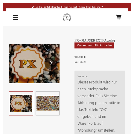
Zum
-> Bei Artikelsuche Eingabe mit Stern: Bsp. Muster*
Hauptinhalt
springen
PX - MAUSER EXTRA 20kg
Versand nach Rücksprache
18,90 €
inkl. MwSt
Versand
Dieses Produkt wird nur
nach Rücksprache
versendet. Falls Sie eine
Abholung planen, bitte in
das Textfeld "OK"
eingeben und im
Warenkorb auf
"Abholung" umstellen.