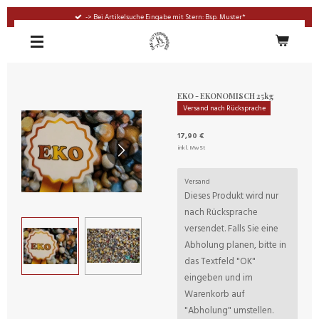
Zum
-> Bei Artikelsuche Eingabe mit Stern: Bsp. Muster*
Hauptinhalt
springen
EKO - EKONOMISCH 25kg
Versand nach Rücksprache
17,90 €
inkl. MwSt
Versand
Dieses Produkt wird nur
nach Rücksprache
versendet. Falls Sie eine
Abholung planen, bitte in
das Textfeld "OK"
eingeben und im
Warenkorb auf
"Abholung" umstellen.