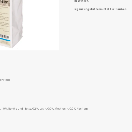
im Winter.
Ergänzungsfuttermittel für Tauben.
menrinde
, 1,0 % Rohöle und –fette, 0,2 % Lysin, 0,0 % Methionin, 0,0 % Natrium