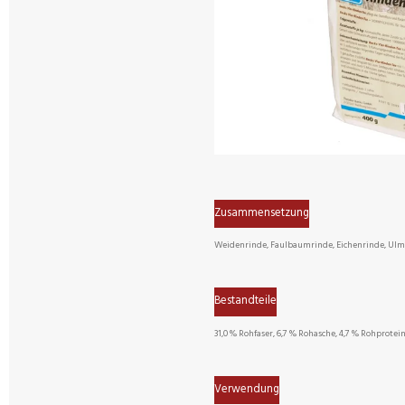
Zusammensetzung
Weidenrinde, Faulbaumrinde, Eichenrinde, Ul
Bestandteile
31,0 % Rohfaser, 6,7 % Rohasche, 4,7 % Rohprotein
Verwendung