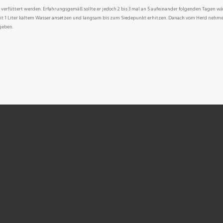
 verfüttert werden. Erfahrungsgemäß sollte er jedoch 2 bis 3 mal an 5 aufeinander folgenden Tagen w
 mit 1 Liter kaltem Wasser ansetzen und langsam bis zum Siedepunkt erhitzen. Danach vom Herd nehme
geben.
NEN