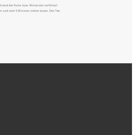
ährend der Ruhe- bzw. Winterzeit verfüttert
n und noch 5 Minuten ziehen lassen. Den Tee