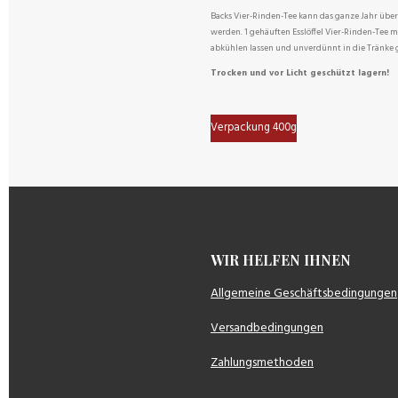
Backs Vier-Rinden-Tee kann das ganze Jahr über
werden. 1 gehäuften Esslöffel Vier-Rinden-Tee
abkühlen lassen und unverdünnt in die Tränke 
Trocken und vor Licht geschützt lagern!
Verpackung 400g
WIR HELFEN IH
Allgemeine Geschäftsbedingungen
Versandbedingungen
Zahlungsmethoden