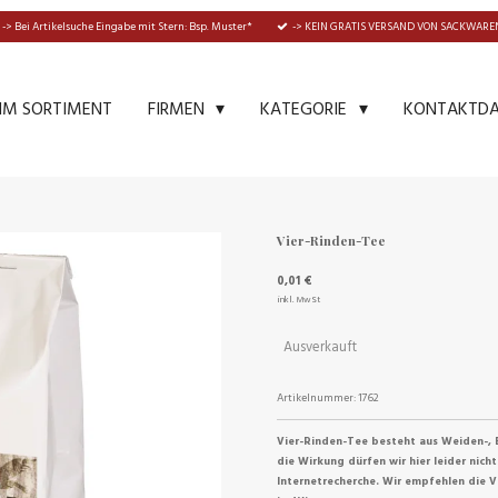
-> Bei Artikelsuche Eingabe mit Stern: Bsp. Muster*
-> KEIN GRATIS VERSAND VON SACKWAREN
IM SORTIMENT
KONTAKTD
FIRMEN
KATEGORIE
Vier-Rinden-Tee
0,01 €
inkl. MwSt
Ausverkauft
Artikelnummer:
1762
Vier-Rinden-Tee besteht aus Weiden-, 
die Wirkung dürfen wir hier leider nicht
Internetrecherche. Wir empfehlen die 