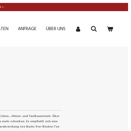
 <-
ATEN
ANFRAGE
ÜBER UNS
Eichen-, Ulmen- und Faulbaumrinde. Über
s mehr schreiben. Es empfiehlt sich eine
Verabreichung von Backs Vier-Rinden-Tee