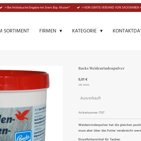
-> Bei Artikelsuche Eingabe mit Stern: Bsp. Muster*
-> KEIN GRATIS VERSAND VON SACKWAREN <
M SORTIMENT
KONTAKTDA
FIRMEN
KATEGORIE
Backs Weidenrindenpulver
0,01 €
inkl. MwSt
Ausverkauft
Artikelnummer:
1767
Weidenrindenpulver hat die gleichen posi
muss aber über das Futter verabreicht wer
Einzelfuttermittel für Tauben