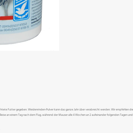
htete Futter gegeben. Weidenrinden-Pulver kann das ganze Jahr über verabreicht werden. Wir empfehlen die
Reise an einem Tag nach dem Flug, während der Mauser alle 4 Wochen an 2 aufeinander folgenden Tagen und 
.