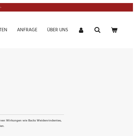
-
TEN
ANFRAGE
ÜBER UNS
tiven Wirkungen wie Backs Weidenrindentee,
den.