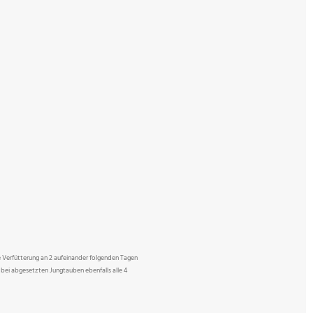
 Verfütterung an 2 aufeinander folgenden Tagen
bei abgesetzten Jungtauben ebenfalls alle 4