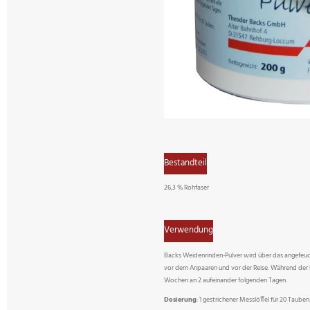
Bestandteil
26,3 % Rohfaser
Verwendung
Backs Weidenrinden-Pulver wird über das angefeuc
vor dem Anpaaren und vor der Reise. Während der 
Wochen an 2 aufeinander folgenden Tagen.
Dosierung
: 1 gestrichener Messlöffel für 20 Tauben