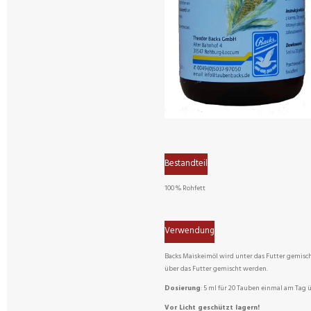
Bestandteil
100 % Rohfett
Verwendung
Backs Maiskeimöl wird unter das Futter gemisch
über das Futter gemischt werden.
Dosierung
: 5 ml für 20 Tauben einmal am Tag 
Vor Licht geschützt lagern!