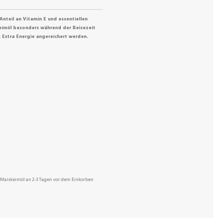
nteil an Vitamin E und essentiellen
keimöl besonders während der Reisezeit
 Extra Energie angereichert werden.
s Maiskeimöl an 2-3 Tagen vor dem Einkorben