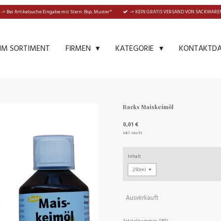
-> Bei Artikelsuche Eingabe mit Stern: Bsp. Muster*
-> KEIN GRATIS VERSAND VON SACKWAREN
IM SORTIMENT
KONTAKTD
FIRMEN
KATEGORIE
Backs Maiskeimöl
0,01 €
inkl. MwSt
Inhalt
Ausverkauft
Artikelnummer:
1360