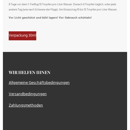
8 Tage vor dem 1. Freiflug 10 Tropfen pro Liter Wasser. Danach 4 Tropfen täglich. oder jede
andere Tag (wie nach Schwere der Flüge). Am Einsatztag 10 bis 15 Tropfen pro Liter Wasser.
Vor Licht geschützt und kühl lagern! Vor Gebrauch schütteln!
Verpackung 30ml
WIR HELFEN IHNEN
Allgemeine Geschäftsbedingungen
Versandbedingungen
Zahlungsmethoden