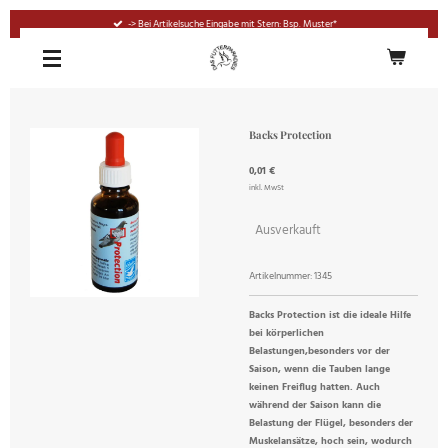
Zum
-> Bei Artikelsuche Eingabe mit Stern: Bsp. Muster*
Hauptinhalt
springen
Backs Protection
0,01 €
inkl. MwSt
Ausverkauft
Artikelnummer:
1345
Backs Protection ist die ideale Hilfe
bei körperlichen
Belastungen,besonders vor der
Saison, wenn die Tauben lange
keinen Freiflug hatten. Auch
während der Saison kann die
Belastung der Flügel, besonders der
Muskelansätze, hoch sein, wodurch