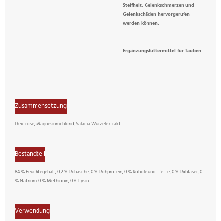
Steifheit, Gelenkschmerzen und
Gelenkschäden hervorgerufen
werden können.
Ergänzungsfuttermittel für Tauben
Zusammensetzung
Dextrose, Magnesiumchlorid, Salacia Wurzelextrakt
Bestandteil
84 % Feuchtegehalt, 0,2 % Rohasche, 0 % Rohprotein, 0 % Rohöle und –fette, 0 % Rohfaser, 0
% Natrium, 0 % Methionin, 0 % Lysin
Verwendung