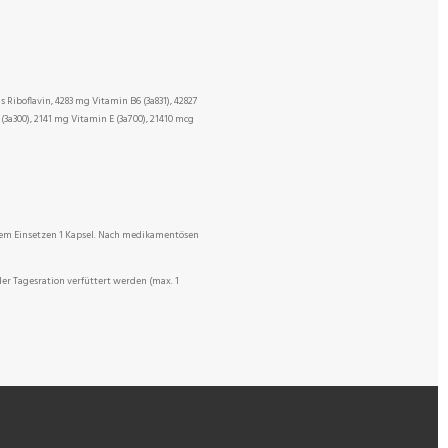
s Riboflavin, 4283 mg Vitamin B6 (3a831), 42827
3a300), 2141 mg Vitamin E (3a700), 21410 mcg
dem Einsetzen 1 Kapsel. Nach medikamentösen
er Tagesration verfüttert werden (max. 1