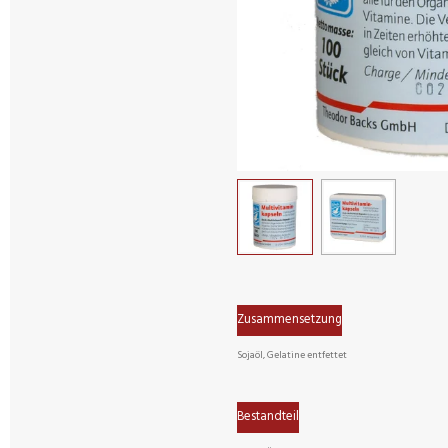
Zusammensetzung
Sojaöl, Gelatine entfettet
Bestandteil