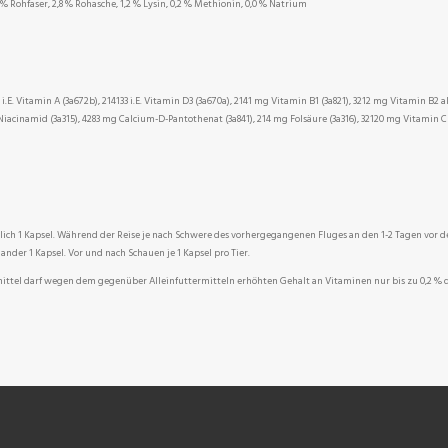
9 % Rohfaser, 2,8 % Rohasche, 1,2 % Lysin, 0,2 % Methionin, 0,0 % Natrium
E. Vitamin A (3a672b), 214133 i.E. Vitamin D3 (3a670a), 2141 mg Vitamin B1 (3a821), 3212 mg Vitamin B2 al
acinamid (3a315), 4283 mg Calcium-D-Pantothenat (3a841), 214 mg Folsäure (3a316), 32120 mg Vitamin C (
ich 1 Kapsel. Während der Reise je nach Schwere des vorhergegangenen Fluges an den 1-2 Tagen vor 
er 1 Kapsel. Vor und nach Schauen je 1 Kapsel pro Tier.
ittel darf wegen dem gegenüber Alleinfuttermitteln erhöhten Gehalt an Vitaminen nur bis zu 0,2 % d