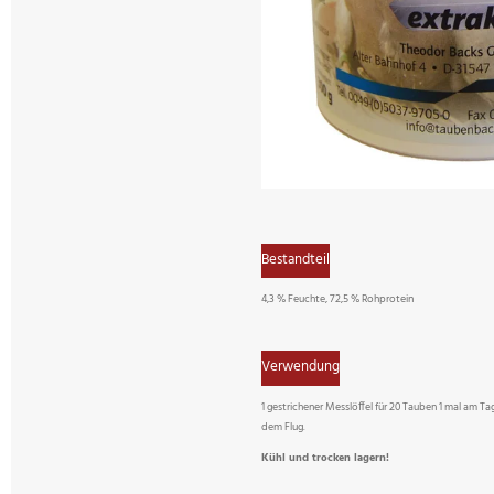
Bestandteil
4,3 % Feuchte, 72,5 % Rohprotein
Verwendung
1 gestrichener Messlöffel für 20 Tauben 1 mal am 
dem Flug.
Kühl und trocken lagern!