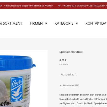
-> Bei Artikelsuche Eingabe mit Stern: Bsp. Muster*
-> KEIN GRATIS VERSAND VON SACKWAREN <
M SORTIMENT
KONTAKTDA
FIRMEN
KATEGORIE
Spezialhefeextrakt
0,01 €
inkl. MwSt
Ausverkauft
Artikelnummer:
1410
Spezialhefeextrakt zeichnet sich durch sei
Spezialhefeextrakt enthält über 30 % freie
verfügbar sind. Damit ist Backs Spezialhef