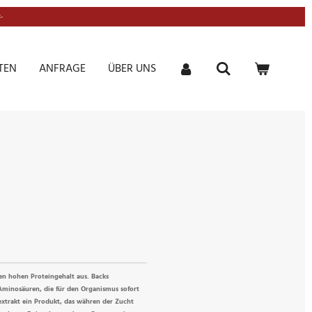
-
TEN
ANFRAGE
ÜBER UNS
nen hohen Proteingehalt aus. Backs
 Aminosäuren, die für den Organismus sofort
eextrakt ein Produkt, das währen der Zucht