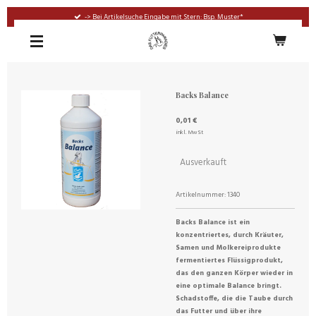
Zum
-> Bei Artikelsuche Eingabe mit Stern: Bsp. Muster*
Hauptinhalt
springen
Backs Balance
0,01 €
inkl. MwSt
Ausverkauft
Artikelnummer:
1340
Backs Balance ist ein
konzentriertes, durch Kräuter,
Samen und Molkereiprodukte
fermentiertes Flüssigprodukt,
das den ganzen Körper wieder in
eine optimale Balance bringt.
Schadstoffe, die die Taube durch
das Futter und über ihre