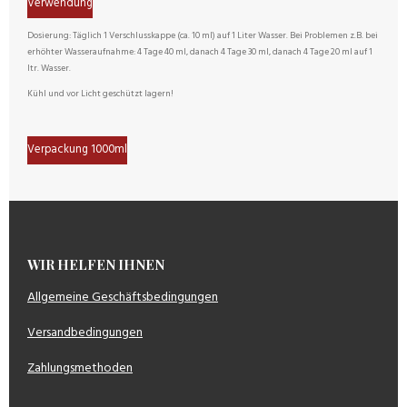
Verwendung
Dosierung: Täglich 1 Verschlusskappe (ca. 10 ml) auf 1 Liter Wasser. Bei Problemen z.B. bei
erhöhter Wasseraufnahme: 4 Tage 40 ml, danach 4 Tage 30 ml, danach 4 Tage 20 ml auf 1
ltr. Wasser.
Kühl und vor Licht geschützt lagern!
Verpackung 1000ml
WIR HELFEN IHNEN
Allgemeine Geschäftsbedingungen
Versandbedingungen
Zahlungsmethoden