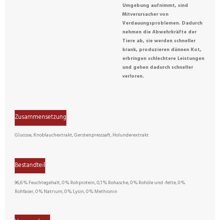
Umgebung aufnimmt, sind
Mitverursacher von
Verdauungsproblemen. Dadurch
nehmen die Abwehrkräfte der
Tiere ab, sie werden schneller
krank, produzieren dünnen Kot,
erbringen schlechtere Leistungen
und gehen dadurch schneller
verloren.
Zusammensetzung
Glucose, Knoblauchextrakt, Gerstenpresssaft, Holunderextrakt
Bestandteil
96,6 % Feuchtegehalt, 0 % Rohprotein, 0,1 % Rohasche, 0 % Rohöle und -fette, 0 %
Rohfaser, 0 % Natrium, 0 % Lysin, 0 % Methionin