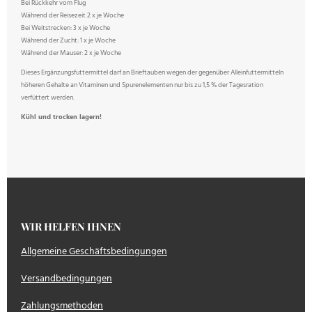
Bei Rückkehr vom Flug
Während der Reisezeit 2 x je Woche
Bei Weitstrecken: 3 x je Woche
Während der Zucht: 1 x je Woche
Während der Mauser: 2 x je Woche
Dieses Ergänzungsfuttermittel darf an Brieftauben wegen der gegenüber Alleinfuttermitteln
höheren Gehalte an Vitaminen und Spurenelementen nur bis zu 1,5 % der Tagesration
verfüttert werden.
Kühl und trocken lagern!
WIR HELFEN IHNEN
Allgemeine Geschäftsbedingungen
Versandbedingungen
Zahlungsmethoden