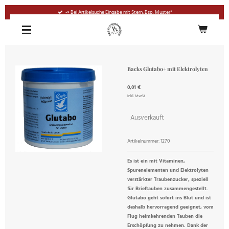
Zum
-> Bei Artikelsuche Eingabe mit Stern: Bsp. Muster*
Hauptinhalt
springen
Backs Glutabo+ mit Elektrolyten
0,01 €
inkl. MwSt
Ausverkauft
Artikelnummer:
1270
Es ist ein mit Vitaminen,
Spurenelementen und Elektrolyten
verstärkter Traubenzucker, speziell
für Brieftauben zusammengestellt.
Glutabo geht sofort ins Blut und ist
deshalb hervorragend geeignet, vom
Flug heimkehrenden Tauben die
Erschöpfung zu nehmen. Dank der