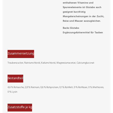
enthaltenen Vitamine und
Spurenelemente ist Glutabo auch
geeignet kurzfristig
Mangelerscheinungen in der Zucht,
Reise und Mauser auszugleichen.
Backs Glutabo
Ergänzungsfuttermittel für Tauben
Zusammensetzung
Traubenzucker, Natriumchlorid, Kaliumchlorid, Magnesiumacetat, Calciumgluconat
Bestandteil
4,6 % Rohasche, 2,8 % Natrium, 0,6 % Rohprotein, 0,1 % Rohfett, 0 % Rohfaser, 0 % Methionin,
0 % Lysin
Zusatzstoffe je kg