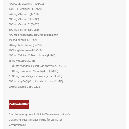
400000 i.E. Vitamin A (3a672a)
15000 i.E. Vitamin D3 (3a671)
240 mg Vitamin E (3a700)
400 mg Vitamin C (3a300)
600 mg Vitamin B1 (3a821)
600 mg Vitamin B2 (3a826)
400 mcg Vitamin B12 als Cyanocobalamin
120 mg Vitamin K3 (3a710)
70 mg Cholinchlorid (3a890)
1.000 mg Niacinamid (3a315)
400 mg Calcium-D-Pantothenat (3a841)
16 mg Folsäure (3a316)
8.000 mg Mangan-II-sulfat, Monohydrat (3b503)
8.000 mg Zinksulfat, Monohydrat (3b605)
4.000 mg Eisen-II-Glycinchelat-Hydrat (3b108)
600 mg Kupfer(II)-Glycinchelat-Hydrat (3b413)
20 mg Kaliumjodid (3b201)
Verwendung
Glutabo wird grundsätzlich im Trinkwasser aufgelöst.
Dosierung: 1 gestrichener Meßlöffel auf 1 Liter.
Verabreichung: