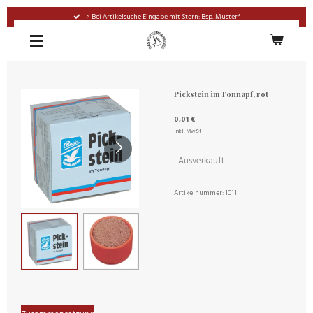
Zum
-> Bei Artikelsuche Eingabe mit Stern: Bsp. Muster*
Hauptinhalt
springen
Pickstein im Tonnapf, rot
0,01 €
inkl. MwSt
Ausverkauft
Artikelnummer:
1011