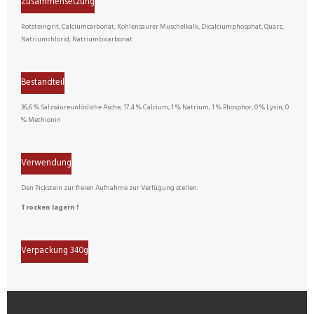
Zusammensetzung
Rotsteingrit, Calciumcarbonat, Kohlensaurer Muschelkalk, Dicalciumphosphat, Quarz,
Natriumchlorid, Natriumbicarbonat
Bestandteil
36,6 % Salzsäureunlösliche Asche, 17,4 % Calcium, 1 % Natrium, 1 % Phosphor, 0 % Lysin, 0
% Methionin
Verwendung
Den Pickstein zur freien Aufnahme zur Verfügung stellen.
Trocken lagern !
Verpackung 340g