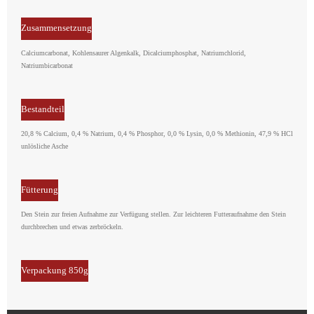
Zusammensetzung
Calciumcarbonat, Kohlensaurer Algenkalk, Dicalciumphosphat, Natriumchlorid,
Natriumbicarbonat
Bestandteil
20,8 % Calcium, 0,4 % Natrium, 0,4 % Phosphor, 0,0 % Lysin, 0,0 % Methionin, 47,9 % HCl
unlösliche Asche
Fütterung
Den Stein zur freien Aufnahme zur Verfügung stellen. Zur leichteren Futteraufnahme den Stein
durchbrechen und etwas zerbröckeln.
Verpackung 850g