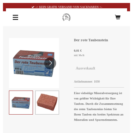
Zum
-> KEIN GRATIS VERSAND VON SACKWAREN <-
Hauptinhalt
springen
Der rote Taubenstein
0,01 €
inkl. MwSt
Ausverkauft
Artikelnummer:
1030
Eine vielseitige Mineralversorgung ist
von größter Wichtigkeit für Ihre
Tauben. Durch die Zusammensetzung
des roten Taubensteins bieten Sie
Ihren Tauben ein breites Spektrum an
Mineralien und Spurenelementen.