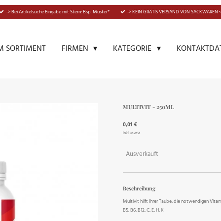
-> Bei Artikelsuche Eingabe mit Stern: Bsp. Muster*
-> KEIN GRATIS VERSAND VON SACKWAREN <
M SORTIMENT
KONTAKTDA
FIRMEN
KATEGORIE
MULTIVIT - 250ML
0,01 €
inkl. MwSt
Ausverkauft
Beschreibung
Multivit hilft Ihrer Taube, die notwendigen Vitam
B5, B6, B12, C, E, H, K