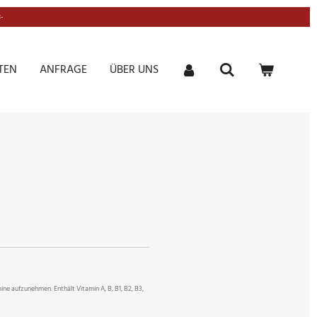
-
TEN
ANFRAGE
ÜBER UNS
ine aufzunehmen. Enthält Vitamin A, B, B1, B2, B3,