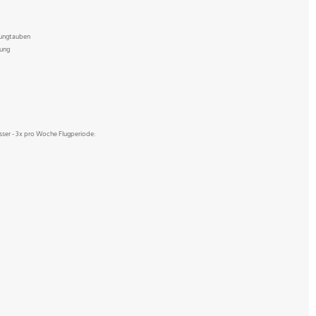
Jungtauben
dung
sser - 3x pro Woche Flugperiode: