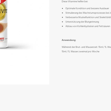
Diese Vitamine helfen bei:
Optimale Kondition und bessere Ausdauer
Stimulierung des Wachstumsprozesses bei 
Verbesserte Muskelfunktion und Skelettbil
Unterstützung der Blutgerinnung
Abbau von Kohlenhydraten und Fettsäuren
Anwendung
:
Während der Brut- und Mauserzeit: 15ml / 1L Wa
15ml / 1L Wasser zweimal pro Woche