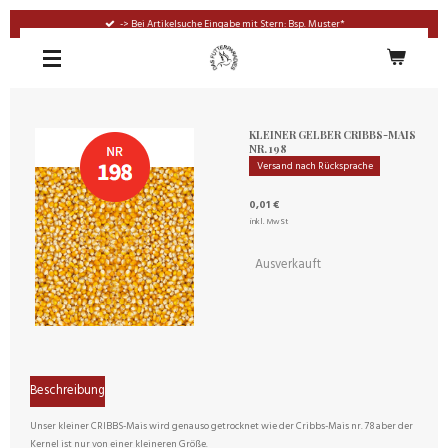
Zum
-> Bei Artikelsuche Eingabe mit Stern: Bsp. Muster*
Hauptinhalt
springen
KLEINER GELBER CRIBBS-MAIS
NR. 198
Versand nach Rücksprache
0,01 €
inkl. MwSt
Ausverkauft
Beschreibung
Unser kleiner CRIBBS-Mais wird genauso getrocknet wie der Cribbs-Mais nr. 78 aber der
Kernel ist nur von einer kleineren Größe.