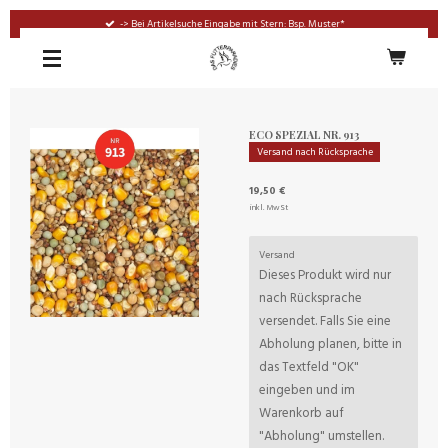
Zum
-> Bei Artikelsuche Eingabe mit Stern: Bsp. Muster*
Hauptinhalt
springen
ECO SPEZIAL NR. 913
Versand nach Rücksprache
19,50 €
inkl. MwSt
Versand
Dieses Produkt wird nur
nach Rücksprache
versendet. Falls Sie eine
Abholung planen, bitte in
das Textfeld "OK"
eingeben und im
Warenkorb auf
"Abholung" umstellen.