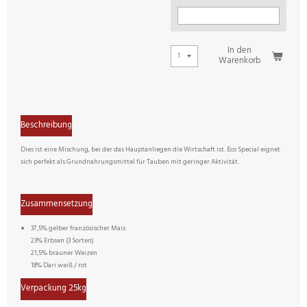
In den
Warenkorb
Beschreibung
Dies ist eine Mischung, bei der das Hauptanliegen die Wirtschaft ist. Eco Special eignet
sich perfekt als Grundnahrungsmittel für Tauben mit geringer Aktivität.
Zusammensetzung
37,5% gelber französischer Mais
23% Erbsen (3 Sorten)
21,5% brauner Weizen
18% Dari weiß / rot
Verpackung 25kg