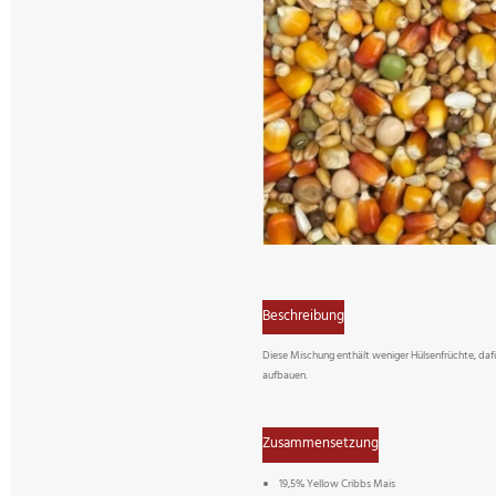
Beschreibung
Diese Mischung enthält weniger Hülsenfrüchte, da
aufbauen.
Zusammensetzung
19,5% Yellow Cribbs Mais