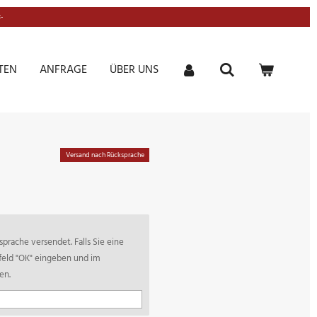
-
TEN
ANFRAGE
ÜBER UNS
Versand nach Rücksprache
prache versendet. Falls Sie eine
tfeld "OK" eingeben und im
en.