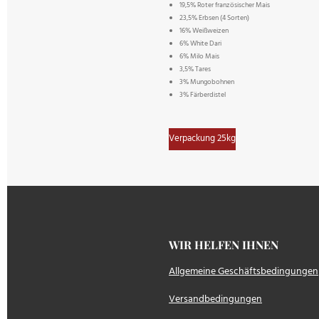
19,5% Roter französischer Mais
23,5% Erbsen (4 Sorten)
16% Weißweizen
6% White Dari
6% Milo Mais
3,5% Tares
3% Mungobohnen
3% Färberdistel
Verpackung 25kg
WIR HELFEN IH
Allgemeine Geschäftsbedingungen
Versandbedingungen