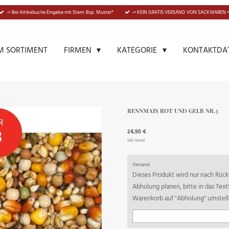
-> Bei Artikelsuche Eingabe mit Stern: Bsp. Muster*
-> KEIN GRATIS VERSAND VON SACKWAREN <
M SORTIMENT
KONTAKTDA
FIRMEN
KATEGORIE
RENNMAIS ROT UND GELB NR.3
24,90 €
inkl. MwSt
Versand
Dieses Produkt wird nur nach Rücks
Abholung planen, bitte in das Tex
Warenkorb auf "Abholung" umstell