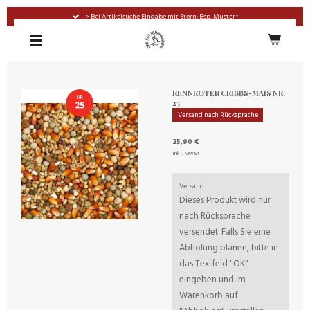
Zum
-> Bei Artikelsuche Eingabe mit Stern: Bsp. Muster*
Hauptinhalt
springen
RENNROTER CRIBBS-MAIS NR.
25
Versand nach Rücksprache
25,90 €
inkl. MwSt
Versand
Dieses Produkt wird nur
nach Rücksprache
versendet. Falls Sie eine
Abholung planen, bitte in
das Textfeld "OK"
eingeben und im
Warenkorb auf