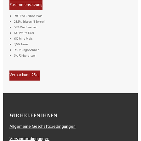
Zusammensetzung
39% Red Cribbs Mais
23,5% Erbsen (4 Sorten)
16% Weißweizen
6% White Dari
6% Milo Mais
3,5% Tares
3% Mungobohnen
3% Färberdistel
Verpackung 25kg
WIR HELFEN IHNEN
Allgemeine Geschäftsbedingungen
Versandbedingungen