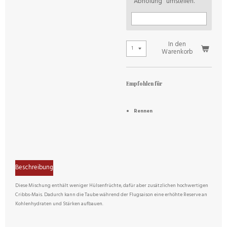
"Abholung" umstellen.
In den
Warenkorb
Empfohlen für
Rennen
Beschreibung
Diese Mischung enthält weniger Hülsenfrüchte, dafür aber zusätzlichen hochwertigen
Cribbs-Mais. Dadurch kann die Taube während der Flugsaison eine erhöhte Reserve an
Kohlenhydraten und Stärken aufbauen.