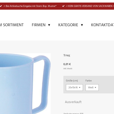
-> Bei Artikelsuche Eingabe mit Stern: Bsp. Muster*
-> KEIN GRATIS VERSAND VON SACKWAREN <
M SORTIMENT
KONTAKTDA
FIRMEN
KATEGORIE
Trug
0,01 €
inkl. MwSt
Größe (cm)
Farbe
Ausverkauft
Artikelnummer:
F01