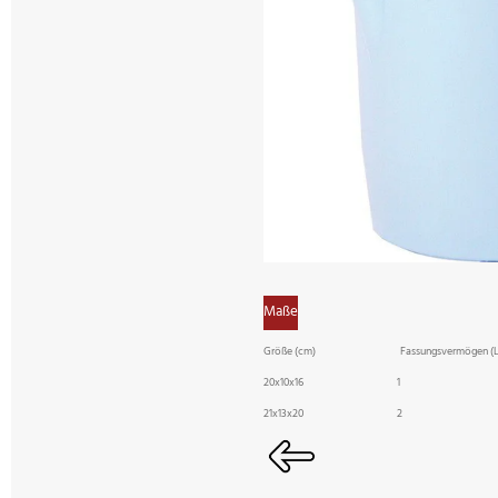
Maße
Größe (cm) Fassungsvermögen (L
20x10x16 1
21x13x20 2