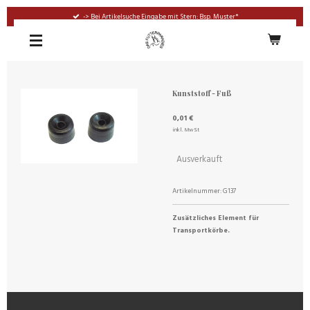
Zum
-> Bei Artikelsuche Eingabe mit Stern: Bsp. Muster*
Hauptinhalt
springen
Kunststoff - Fuß
0,01 €
inkl. MwSt
Ausverkauft
Artikelnummer:
G137
Zusätzliches Element für
Transportkörbe.