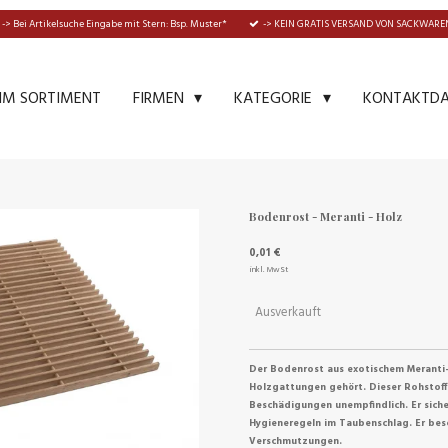
-> Bei Artikelsuche Eingabe mit Stern: Bsp. Muster*
-> KEIN GRATIS VERSAND VON SACKWAREN
IM SORTIMENT
KONTAKTD
FIRMEN
KATEGORIE
Bodenrost - Meranti - Holz
0,01 €
inkl. MwSt
Ausverkauft
Der Bodenrost aus exotischem Meranti-
Holzgattungen geh
ö
rt. Dieser Rohstof
Besch
ä
digungen unempfindlich. Er sich
Hygieneregeln im Taubenschlag. Er bes
Verschmutzungen.