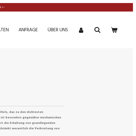
 <-
ATEN
ANFRAGE
ÜBER UNS
Holz, das zu den dichtesten
f ist besonders gegen
ü
ber mechanischen
ert die Erhaltung von grundlegenden
chr
ä
nkt wesentlich die Verbreitung von