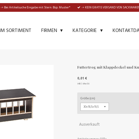
-> Bei Artikelsuche Eingabe mit Stern: Bsp. Muster*
-> KEIN GRATIS VERSAND VON SACKWAREN
IM SORTIMENT
KONTAKTD
FIRMEN
KATEGORIE
Futtertrog mit Klappdeckel und Ku
0,01 €
inkl. MwSt
Größe (cm)
Ausverkauft
Artikelnummer:
G07a