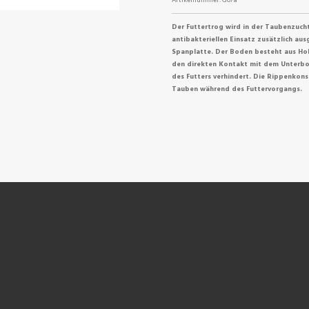
Der Futtertrog wird in der Taubenzuch
antibakteriellen Einsatz zusätzlich au
Spanplatte. Der Boden besteht aus Hol
den direkten Kontakt mit dem Unterbo
des Futters verhindert. Die Rippenkon
Tauben während des Futtervorgangs.
NEN