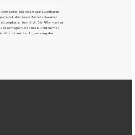
t verwendet. Mit einem austauschbaren,
sgestaltet. Aus wasserfester schwarzer
zfaserplatte, 3mm dick. Die Füße machen
den unmöglich, was das Durchfeuchten
struktion dient der Abgrenzung der