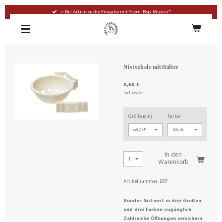
Zum
-> Bei Artikelsuche Eingabe mit Stern: Bsp. Muster*
Hauptinhalt
springen
Nistschale mit Halter
0,60 €
inkl. MwSt
Größe (cm)
Farbe
In den
Warenkorb
Artikelnummer:
D07
Rundes Nistnest in drei Größen
und drei Farben zugänglich.
Zahlreiche Öffnungen versichern