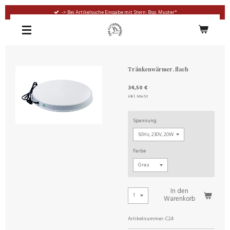
Zum
-> Bei Artikelsuche Eingabe mit Stern: Bsp. Muster*
Hauptinhalt
springen
Tränkenwärmer, flach
34,50 €
inkl. MwSt
Spannung
Farbe
In den
Warenkorb
Artikelnummer:
C24