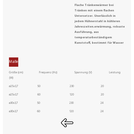
Flache Tränkenwärmer
bei
Tränken mit einem
flachen
Untersetzer. Unerlässlich in
jedem Hühnerstahl in kühleren
Jahreszeiten.erwärmung, robuste
Ausführung, aus
temperaturbeständigem
Kunststoff, bestimmt für Wasser
Maße
Größe (cm) Frequenz (Hz) Spannung (V) Leistung
(W)
ø25x3,7
50
230
20
ø25x3,7
60
120
20
ø30x3,7
50
230
24
ø30x3,7
60
120
24