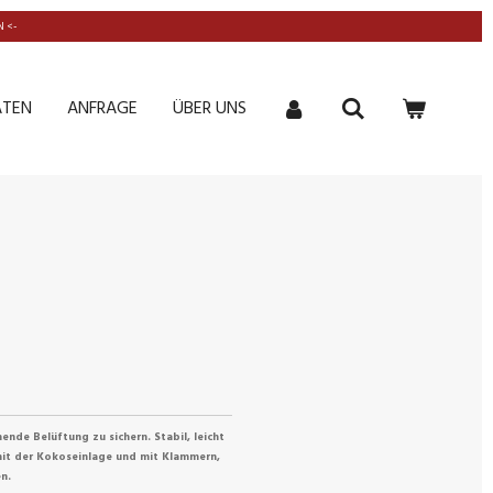
 <-
ATEN
ANFRAGE
ÜBER UNS
nde Belüftung zu sichern. Stabil, leicht
 mit der Kokoseinlage und mit Klammern,
n.