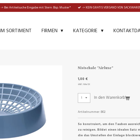
-> Bei Artikelsuche Eingabe mit Stern: Bsp. Muster*
-> KEIN GRATIS VERSAND VON SACKWAREN
IM SORTIMENT
KONTAKTD
FIRMEN
KATEGORIE
Nistschale "Airluxe"
1,00 €
inkl. MwSt
In den Warenkorb
Artikelnummer:
B02
So konstruiert, um den Tauben ausreiche
zu reinigen. Bildet einen idealen Satz
die das Umstellen der Einlage blockiere