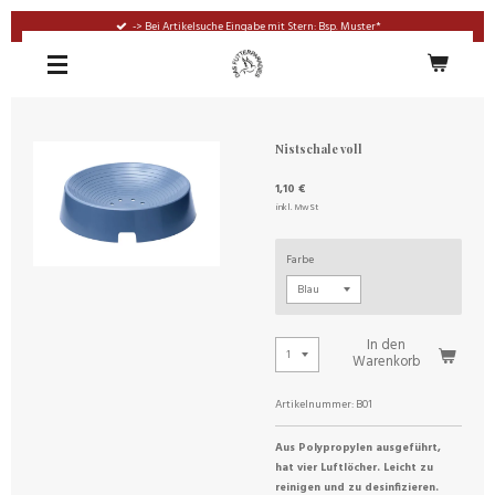
Zum
-> Bei Artikelsuche Eingabe mit Stern: Bsp. Muster*
Hauptinhalt
springen
Nistschale voll
1,10 €
inkl. MwSt
Farbe
In den
Warenkorb
Artikelnummer:
B01
Aus Polypropylen ausgeführt,
hat vier Luftlöcher. Leicht zu
reinigen und zu desinfizieren.