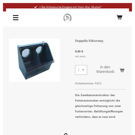
Zum
-> Bei Artikelsuche Eingabe mit Stern: Bsp. Muster*
Hauptinhalt
springen
Doppelte Fütterung
9,90 €
inkl. MwSt
In den
Warenkorb
Artikelnummer:
A30.2
Die Zweikammerstruktur des
Futterautomaten ermöglicht die
gleichzeitige Fütterung von zwei
Futtersorten. Belüftungsöffnungen
verhindern, dass es nass wird.