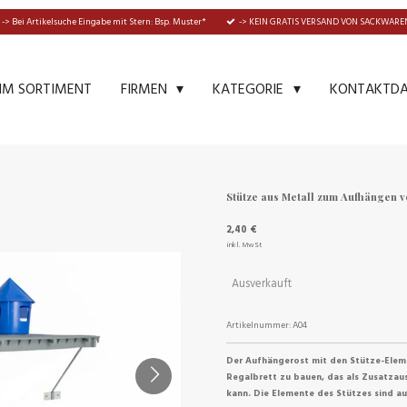
-> Bei Artikelsuche Eingabe mit Stern: Bsp. Muster*
-> KEIN GRATIS VERSAND VON SACKWAREN
IM SORTIMENT
KONTAKTD
FIRMEN
KATEGORIE
Stütze aus Metall zum Aufhängen v
2,40 €
inkl. MwSt
Ausverkauft
Artikelnummer:
A04
Der Aufhängerost mit den Stütze-Eleme
Regalbrett zu bauen, das als Zusatza
kann. Die Elemente des Stützes sind aus