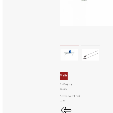
Maße
Größe (cm)
ø0,6x51
Nettogewicht (kg)
0,159