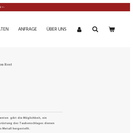
 <-
ATEN
ANFRAGE
ÜBER UNS
on Rost
nten gibt die Möglichkeit, ein
usrüstung des Taubenschlages dienen
 Metall hergestellt.