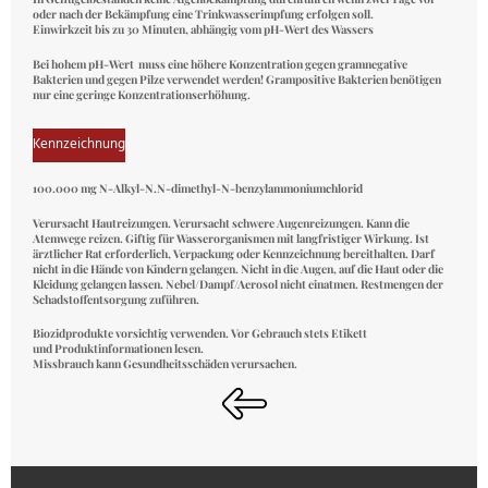
oder nach der Bekämpfung eine Trinkwasserimpfung erfolgen soll.
Einwirkzeit bis zu 30 Minuten, abhängig vom pH-Wert des Wassers
Bei hohem pH-Wert muss eine höhere Konzentration gegen gramnegative
Bakterien und gegen Pilze verwendet werden! Grampositive Bakterien benötigen
nur eine geringe Konzentrationserhöhung.
Kennzeichnung
100.000 mg N-Alkyl-N.N-dimethyl-N-benzylammoniumchlorid
Verursacht Hautreizungen. Verursacht schwere Augenreizungen. Kann die
Atemwege reizen. Giftig für Wasserorganismen mit langfristiger Wirkung. Ist
ärztlicher Rat erforderlich, Verpackung oder Kennzeichnung bereithalten. Darf
nicht in die Hände von Kindern gelangen. Nicht in die Augen, auf die Haut oder die
Kleidung gelangen lassen. Nebel/Dampf/Aerosol nicht einatmen. Restmengen der
Schadstoffentsorgung zuführen.
Biozidprodukte vorsichtig verwenden. Vor Gebrauch stets Etikett
und Produktinformationen lesen.
Missbrauch kann Gesundheitsschäden verursachen.