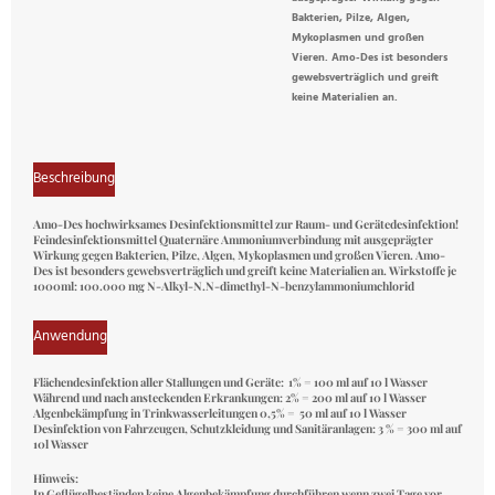
Bakterien, Pilze, Algen,
Mykoplasmen und großen
Vieren. Amo-Des ist besonders
gewebsverträglich und greift
keine Materialien an.
Beschreibung
Amo-Des
hochwirksames Desinfektionsmittel zur Raum- und Gerätedesinfektion!
Feindesinfektionsmittel Quaternäre Ammoniumverbindung mit ausgeprägter
Wirkung gegen Bakterien, Pilze, Algen, Mykoplasmen und großen Vieren.
Amo-
Des
ist besonders gewebsverträglich und greift keine Materialien an. Wirkstoffe je
1000ml: 100.000 mg N-Alkyl-N.N-dimethyl-N-benzylammoniumchlorid
Anwendung
Flächendesinfektion aller Stallungen und Geräte: 1% = 100 ml auf 10 l Wasser
Während und nach ansteckenden Erkrankungen: 2% = 200 ml auf 10 l Wasser
Algenbekämpfung in Trinkwasserleitungen 0,5% = 50 ml auf 10 l Wasser
Desinfektion von Fahrzeugen, Schutzkleidung und Sanitäranlagen: 3 % = 300 ml auf
10l Wasser
Hinweis:
In Geflügelbeständen keine Algenbekämpfung durchführen wenn zwei Tage vor