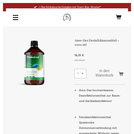
Zum
-> Bei Artikelsuche Eingabe mit Stern: Bsp. Muster*
Hauptinhalt
springen
Amo-Des Desinfekionsmittel –
1000 ml
16,35 €
inkl. MwSt
In den
Warenkorb
Amo-Des hochwirksames
Desinfektionsmittel zur Raum-
und Gerätedesinfektion!
Feindesinfektionsmittel
Quaternäre
Ammoniumverbindung mit
ausgeprägter Wirkung gegen