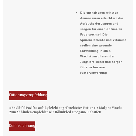
Die enthaltenen reinsten
Aminosäuren erleichtern die
Aufzucht der Jungen und
sorgen für einen optimalen
Federwechsel. Die
Spurenelemente und Vitamine
stellen eine gesunde
Entwicklung in allen
Wachstumsphasen der
Jungtiere sicher und sorgen
für eine bessere
Futterverwertung
Fütterungsempfehlung
2 Esslöffel Pavifac auf 1kg leicht angefeuchtetes Futter 1-2 Mal pro Woche.
Zum Abbinden empfehlen wir
Röhnfried Oregano-Schaffett.
Kennzeichnung