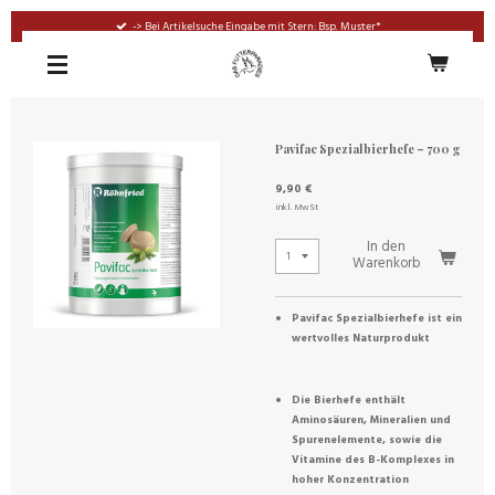
Zum
-> Bei Artikelsuche Eingabe mit Stern: Bsp. Muster*
Hauptinhalt
springen
Pavifac Spezialbierhefe – 700 g
9,90 €
inkl. MwSt
In den
Warenkorb
Pavifac Spezialbierhefe ist ein
wertvolles Naturprodukt
Die Bierhefe enthält
Aminosäuren, Mineralien und
Spurenelemente, sowie die
Vitamine des B-Komplexes in
hoher Konzentration