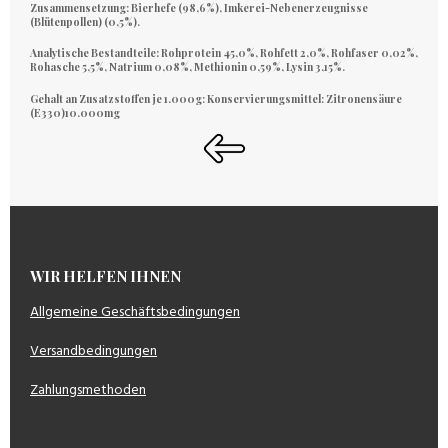
Zusammensetzung:
Bierhefe (98,6%), Imkerei-Nebenerzeugnisse
(Blütenpollen) (0,5%).
Analytische Bestandteile:
Rohprotein 45,0%, Rohfett 2,0%, Rohfaser 0,02%,
Rohasche 5,5%, Natrium 0,08%, Methionin 0,59%, Lysin 3,15%.
Gehalt an Zusatzstoffen je 1.000g: Konservierungsmittel:
Zitronensäure
(E330)10.000mg
WIR HELFEN IHNEN
Allgemeine Geschäftsbedingungen
Versandbedingungen
Zahlungsmethoden