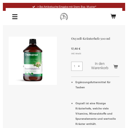
Zum
-> Bei Artikelsuche Eingabe mit Stern: Bsp. Muster*
Hauptinhalt
springen
Oxyzell-Kräuterhefe 500 ml
17,40 €
inkl. MwSt
In den
Warenkorb
Ergänzungsfuttermittel für
Tauben
Oxyzell ist eine flüssige
Kräuterhefe, welche viele
Vitamine, Mineralstoffe und
Spurenelemente und wertvolle
Kräuter enthält.