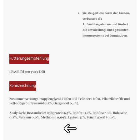
Sie steigert die Form der Tauben,
verbessert die
Aufzuchtergebnisse und fördert
die Entwicklung eines gesunden
Immunsystems bei Jungtauben.
Fütterungsempfehlung
1 Esslöffel pro 750 g Diät
Kennzeichnung
Zusammensetzung:
Propylenglycol, Hefen und Teile der Hefen, Pflanzliche Öle und
Fette (Rapsöl, Tymianöl 0,8%, Oreganoöl 0,4%).
Analytische Bestandteile:
Rohprotein 6,7%, Rohfett 3,2%, Rohfaser 0%, Rohasche
0,8%, Natrium 0,0%, Methionin 0,09%, Lysin 0,35%, Feuchtigkeit 80,0%.