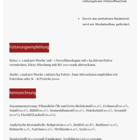
reibungslosen Fettstoffwechsel.
Durch das enthaltene Reiskeimöl
wird ein Muskelaufbau gefördert.
Fütterungsempfehlung
Reise:
1-2 mal pro Woche 5ml= 1 Verschlusskappe mit 1 kg Körnerfutter
vermischen. Diese Mischung mit RO 200 ready abtrocknen.
Zucht:
3 mal pro Woche 5 ml pro kg Futter. Zum Abtrocknen empfehlen wir
Entrobac oder K + K Protein 3000.
Kennzeichnung
Zusammensetzung:
Pflanzliche Öle und Fette (Reiskeimöl 15,0%, Erdnussöl 10,0%,
Sojaöl 10,0%, Rüböl 10,0%, Sonnenblumenöl 10,0%, Maiskeimöl 10,0%, Sesamöl
10,0%), Fischöl (Lachsöl 10,0%).
Analytische Bestandteile:
Rohprotein 0,0%, Rohfett 97,8%, Rohfaser 0,0%,
Rohasche 1,1%, Natrium 0,0%, Methionin 0,0%, Lysin 0,0%.
Zusatzstoffe je 1.000ml: Emulgator:
Lecithin (1c322) 45.000mg.