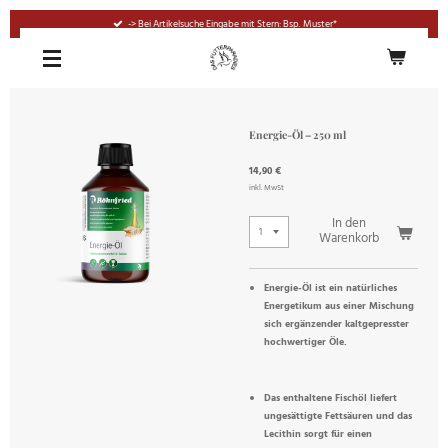
Zum
-> Bei Artikelsuche Eingabe mit Stern: Bsp. Muster*
Hauptinhalt
springen
Energie-Öl – 250 ml
14,90 €
inkl. MwSt
In den
Warenkorb
Energie-Öl ist ein natürliches
Energetikum aus einer Mischung
sich ergänzender kaltgepresster
hochwertiger Öle.
Das enthaltene Fischöl liefert
ungesättigte Fettsäuren und das
Lecithin sorgt für einen