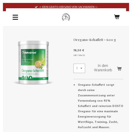
Zum
-> KEIN GRATIS VERSAND VON SACKWAREN <-
Hauptinhalt
springen
Oregano-Schaffett – 600 g
18,50 €
inkl. MwSt
In den
Warenkorb
Oregano-Schaffett sorgt
durch seine
Zusammensetzung unter
Verwendung von 45%
Schaffett und reinstem DOSTO
Oregano für eine maximale
Energieversorgung für
Wettflüge, Training, Zucht,
Aufzucht und Mauser.