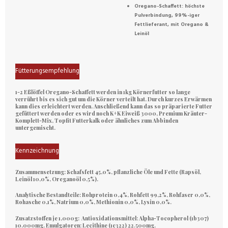
Oregano-Schaffett: höchste
Pulverbindung, 99%-iger
Fettlieferant, mit Oregano &
Leinöl
Fütterungsempfehlung
1-2 Eßlöffel Oregano-Schaffett werden in 1kg Körnerfutter so lange
verrührt bis es sich gut um die Körner verteilt hat. Durch kurzes Erwärmen
kann dies erleichtert werden. Anschließend kann das so präparierte Futter
gefüttert werden oder es wird noch K+K Eiweiß 3000, Premium Kräuter-
Komplett-Mix, Topfit Futterkalk oder ähnliches zum Abbinden
untergemischt.
Kennzeichnung
Zusammensetzung:
Schafsfett 45,0%, pflanzliche Öle und Fette (Rapsöl,
Leinöl 10,0%, Oreganoöl 0,5%).
Analytische Bestandteile:
Rohprotein 0,4%, Rohfett 99,2%, Rohfaser 0,0%,
Rohasche 0,1%, Natrium 0,0%, Methionin 0,0%, Lysin 0,0%.
Zusatzstoffen je 1,000g:
Antioxidationsmittel:
Alpha-Tocopherol (1b307)
10.000mg.
Emulgatoren:
Lecithine (1c322) 22.500mg.