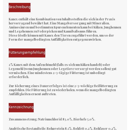
Beschreibung
Kanex
enthält eine Kombination von Inhaltsstoffen die sich in der Praxis
hervorragend bewährt hat. Eine Mangelversorgung mit Mineralien,
Aminosäuren und bestimmten Spurenelementen kann bei Küken, Junghennen
und Legehennen zu Federpicken und Kannibalismus führen.
Diese Stoffe können mit
Kanex
den Tieren zugeführt werden, um so der
Form der mangelbedingten Auffälligkeiten entgegenzuwirken.
Fütterungsempfehlung
2%
Kanex
mit dem Aufzuchtmehl (falls es sich um Küken handelt) oder
Legemehl (wenn Junghennen oder Legetiere versorgt werden sollen) gut
vermischen. Eine mindestens 2-3-tägige Fütterung ist unbedingt
erforderlich.
Zur Sicherung eines Dauererfolges ist eine 2-3-wöchige Beifütterung zu
empfehlen. Die Fütterung ist zu wiederholen, wenn die mangelbedingten
Auffälligkeiten erneut auftreten.
Kennzeichnung
Zusammensetzung:
Natriumchlorid 83,0%, Bierhefe 5,0%.
Analytische Bestandteile:
Rohprotein 8,5%, Rohfett 0,2%, Rohfaser 0,2%,