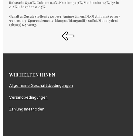
Rohasche 83,0%, Calcium 0,2%, Natrium 32,3%, Methionin 10,5%, Lysin
0,2%, Phosphor 0,07%.
Gehalt an Zusatzstoffen je 1.000g: Aminosäuren:
DL-Methionin (3c301)
99.000mg
. Spurenelemente:
Mangan/ Mangan(II)-sulfat, Monohydrat
(3b503) 6.500mg.
WIR HELFEN IHNEN
Allgemeine Geschäftsbedingungen
Versandbedingungen
Zahlungsmethoden