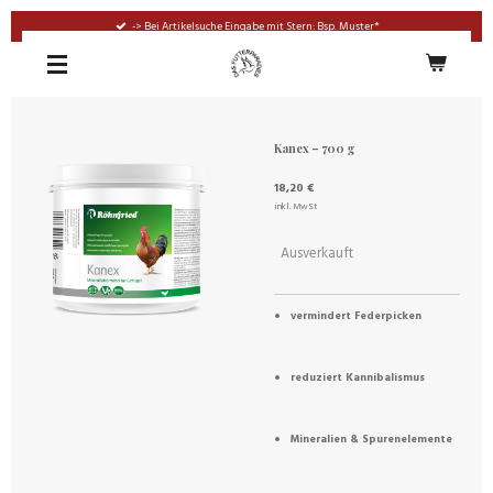
Zum
-> Bei Artikelsuche Eingabe mit Stern: Bsp. Muster*
Hauptinhalt
springen
Kanex – 700 g
18,20 €
inkl. MwSt
Ausverkauft
vermindert Federpicken
reduziert Kannibalismus
Mineralien & Spurenelemente