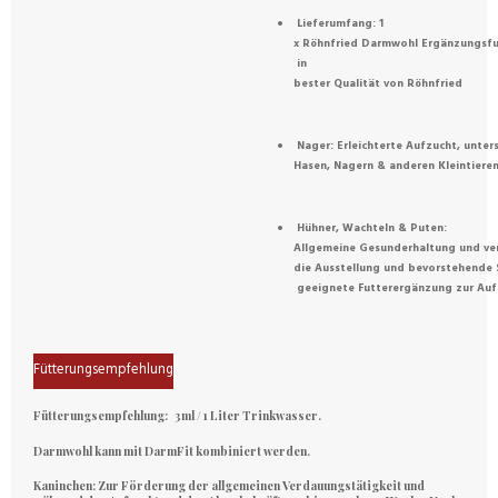
Lieferumfang: 1
x Röhnfried Darmwohl Ergänzungsfutt
in
bester Qualität von Röhnfried
Nager: Erleichterte Aufzucht, unte
Hasen, Nagern & anderen Kleintiere
Hühner, Wachteln & Puten:
Allgemeine Gesunderhaltung und ve
die Ausstellung und bevorstehende 
geeignete Futterergänzung zur Au
Fütterungsempfehlung
Fütterungsempfehlung:
3ml / 1 Liter Trinkwasser.
Darmwohl kann mit DarmFit kombiniert werden.
Kaninchen:
Zur Förderung der allgemeinen Verdauungstätigkeit und