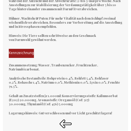
während der Aufzucht und der Abwehrkräfte: 2-bis 3-mal pro Woche. Nach
Ausstellungen zur Stabilisierung der Verdauungstätigkeit über 5 bis 10
Tage hintereinander zusammen mit DarmFit verabreichen.
Hühner, Wachteln & Puten:
Für mehr Vitalität nach dem Schlupf zweimal
wöchentlich verabreichen. Besonders zur Vorbereitung auf die Ausstellung
und in Stressphasen empfohlen.
Hinweis:
Die Tiere sollten schrittweise an den Geschmack
von Darmwohl gewöhnt werden.
Kennzeichnung
Zusammensetzung:
Wasser, Traubenzucker, Fruchtzucker,
Natriumbicarbonat.
Analytische Bestandteile:
Rohprotein 0,4%, Rohfett 5,4%, Rohfaser
0,2%, Rohasche 1,4%, Natrium 0,0%, Methionin 0,0%, Lysin 0,0%, Feuchte
79,5%.
Gehalt an Zusatzstoffen je 1.000ml: Konservierungsstoffe:
Kaliumsorbat
(E202) 20.000mg.
Aromastoffe:
Oreganoöl (CoE 317)
30.000mg, Thymianöl (CoE 456) 5.000mg
Lagerungshinweis:
Gut verschlossen und vor Licht geschützt lagern!