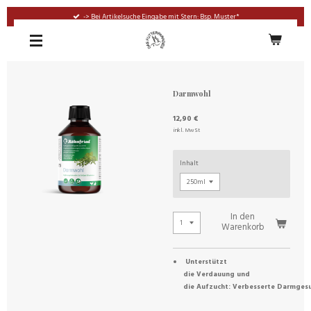
Zum
-> Bei Artikelsuche Eingabe mit Stern: Bsp. Muster*
Hauptinhalt
springen
Darmwohl
12,90 €
inkl. MwSt
Inhalt
In den
Warenkorb
Unterstützt
die Verdauung und
die Aufzucht: Verbesserte Darmgesu