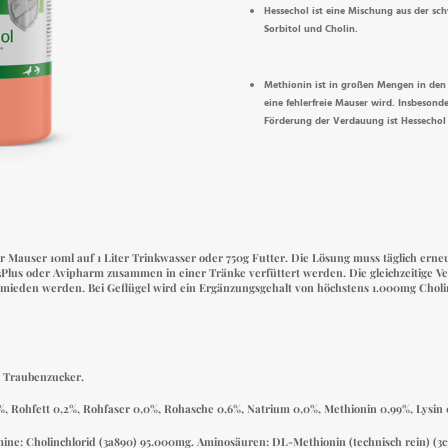
Hessechol ist eine Mischung aus der sc
Sorbitol und Cholin.
Methionin ist in großen Mengen in den 
eine fehlerfreie Mauser wird. Insbesond
Förderung der Verdauung ist Hessechol
r Mauser 10ml auf 1 Liter
Trinkwasser oder 750g Futter. Die Lösung muss täglich ern
3Plus
oder
Avipharm
zusammen in einer Tränke verfüttert werden. Die gleichzeitige 
ermieden werden. Bei Geflügel wird ein Ergänzungsgehalt von höchstens 1.000mg Cholin
, Traubenzucker.
%, Rohfett 0,2%, Rohfaser 0,0%, Rohasche 0,6%, Natrium 0,0%, Methionin 0,99%, Lysin 
mine:
Cholinchlorid (3a890) 95.000mg.
Aminosäuren
: DL-Methionin (technisch rein) (3c