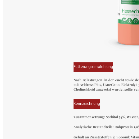
Fütterungsempfehlung
Nach Belastungen, in der Zucht sowie de
mit
Avidress Plus
,
UsneGano
,
Elektrolyt 
Cholinchlorid zugesetzt wurde, sollte v
Kennzeichnung
Zusammensetzung:
Sorbitol 54%, Wasser
Analytische Bestandteile:
Rohprotein 1,0
Gehalt an Zusatzstoffen je 1.000ml: Vita