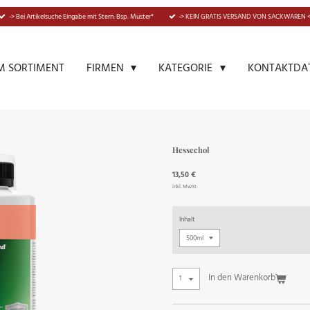
-> Bei Artikelsuche Eingabe mit Stern: Bsp. Muster*
-> KEIN GRATIS VERSAND VON SACKWAREN <
M SORTIMENT
KONTAKTDA
FIRMEN
KATEGORIE
Hessechol
13,50 €
inkl. MwSt
Inhalt
In den Warenkorb