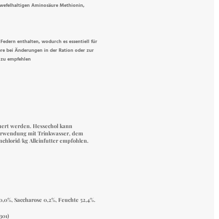
hwefelhaltigen Aminosäure Methionin,
Federn enthalten, wodurch es essentiell für
ere bei Änderungen in der Ration oder zur
 zu empfehlen
euert werden.
Hessechol
kann
Verwendung mit Trinkwasser, dem
chlorid/kg Alleinfutter empfohlen.
0,0%, Saccharose 0,2%, Feuchte 52,4%.
301)